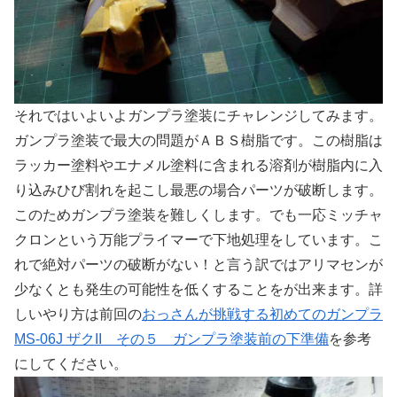
それではいよいよガンプラ塗装にチャレンジしてみます。
ガンプラ塗装で最大の問題がＡＢＳ樹脂です。この樹脂は
ラッカー塗料やエナメル塗料に含まれる溶剤が樹脂内に入
り込みひび割れを起こし最悪の場合パーツが破断します。
このためガンプラ塗装を難しくします。でも一応ミッチャ
クロンという万能プライマーで下地処理をしています。こ
れで絶対パーツの破断がない！と言う訳ではアリマセンが
少なくとも発生の可能性を低くすることをが出来ます。詳
しいやり方は前回の
おっさんが挑戦する初めてのガンプラ
MS-06J ザクII その５ ガンプラ塗装前の下準備
を参考
にしてください。