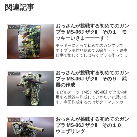
関連記事
おっさんが挑戦する初めてのガン
ガンプラ
プラ MS-06J ザクII その１ モ
ッキーいきまーーーす！
モッキーにとって初めてのガンプラで
す！プラモ作り始めて30余年・・・途中
仕事で忙しくてしばらくプラモ作ってい
ない時期が10年あるのでプラモ歴20年位
のただただ年数が長いが腕が全く上がら
ないヘッポコモデラー！今まで艦船・航
おっさんが挑戦する初めてのガン
ガンプラ
空機・戦車・宇宙戦艦...
プラ MS-06J ザクII その９ 武
器の作成
モビルスーツ（MS）MS-06J ザクIIが使
用する武器を作成していきたいと思いま
す。今回作成するのはザク・マシンガ
ン・ザク・バズーカ・ヒート・ホークで
す。それではザク・マシンガンから作っ
ていきます。ザク・マシンガンやザク・
おっさんが挑戦する初めてのガン
ガンプラ
バズーカは曲面が...
プラ MS-06J ザクII その１０
ウェザリング