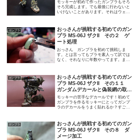
モッキーが初めて作ったガンプラもそろ
そろ完成します。でも最後に行わないと
いけないことがあります。それはウェザ
リング・・・つまり汚しです。前にも書
いたと思うけど、ガンダムなどの艦載機
はメカニックマンも常駐しているし整備
おっさんが挑戦する初めてのガン
ガンプラ
も行き届いているけど、戦...
プラ MS-06J ザクII その２ ゲ
ート処理
おっさん ガンプラを初めて挑戦しま
す。とは言ってもプラモ素人って訳では
なく、それなりに年数やってます。まあ
～上級とは言わなくても中の上程度のス
キルがあるかな？だけど、この作成記が
正しいとは限らない！なんせガンプラの
おっさんが挑戦する初めてのガン
ガンプラ
経験がないので（汗作成記に...
プラ MS-06J ザクII その１１
ガンダムデカールと偽装網の取り
付け
モッキーの苦手なデカールです！初めて
ガンプラを作るモッキーにとってガンプ
ラのデカールをうまく貼れるか？すごく
緊張する工程です。見慣れない形式のデ
カールが付いています。上がガンダムデ
カールと呼ばれているドライデカールタ
おっさんが挑戦する初めてのガン
ガンプラ
イプでデカールの上からこ...
プラ MS-06J ザクII その８ ダ
メージ加工