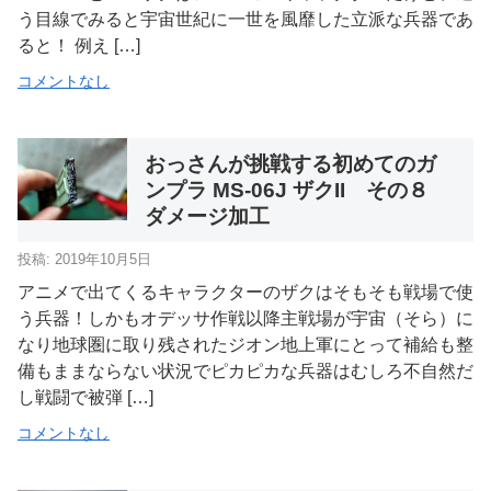
う目線でみると宇宙世紀に一世を風靡した立派な兵器であ
ると！ 例え […]
コメントなし
おっさんが挑戦する初めてのガ
ンプラ MS-06J ザクII その８
ダメージ加工
投稿: 2019年10月5日
アニメで出てくるキャラクターのザクはそもそも戦場で使
う兵器！しかもオデッサ作戦以降主戦場が宇宙（そら）に
なり地球圏に取り残されたジオン地上軍にとって補給も整
備もままならない状況でピカピカな兵器はむしろ不自然だ
し戦闘で被弾 […]
コメントなし