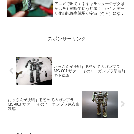
アニメで出てくるキャラクターのザクは
そもそも戦場で使う兵器！しかもオデッ
サ作戦以降主戦場が宇宙（そら）になり
地球圏に取り残されたジオン地上軍にと
って補給も整備もままならない状況でピ
カピカな兵器はむしろ不自然だし戦闘で
被弾することがある！だか...
スポンサーリンク
おっさんが挑戦する初めてのガンプラ
MS-06J ザクII その５ ガンプラ塗装前
の下準備
おっさんが挑戦する初めてのガンプラ
MS-06J ザクII その７ ガンプラ迷彩塗
装編