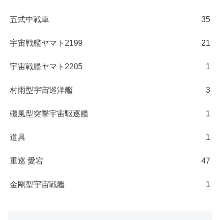
五式中戦車
35
宇宙戦艦ヤマト2199
21
宇宙戦艦ヤマト2205
1
村雨型宇宙巡洋艦
3
磯風型突撃宇宙駆逐艦
1
道具
1
重巡 愛宕
47
金剛型宇宙戦艦
1