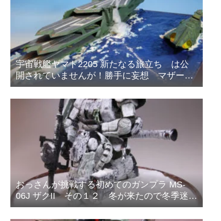
宇宙戦艦ヤマト2205 新たなる旅立ち は公
開されていませんが！勝手に妄想 マザータ
ウンの海の戦い！
おっさんが挑戦する初めてのガンプラ MS-
06J ザクII その１２ 冬が来たので冬季迷彩
塗装をはじめました。