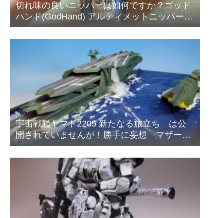
切れ味の良いニッパーは如何ですか？ゴッド
ハンド(GodHand) アルティメットニッパー
5.0
宇宙戦艦ヤマト2205 新たなる旅立ち は公
開されていませんが！勝手に妄想 マザータ
ウンの海の戦い！