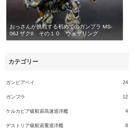
おっさんが挑戦する初めてのガンプラ MS-
06J ザクII その１０ ウェザリング
カテゴリー
ガンビアベイ
24
ガンプラ
12
ケルカピア級航宙高速巡洋艦
4
デストリア級航宙重巡洋艦
8