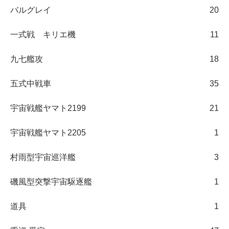
バルグレイ
20
一式戦 キリエ機
11
九七艦攻
18
五式中戦車
35
宇宙戦艦ヤマト2199
21
宇宙戦艦ヤマト2205
1
村雨型宇宙巡洋艦
3
磯風型突撃宇宙駆逐艦
1
道具
1