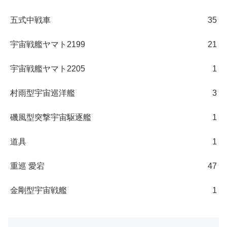
五式中戦車
35
宇宙戦艦ヤマト2199
21
宇宙戦艦ヤマト2205
1
村雨型宇宙巡洋艦
3
磯風型突撃宇宙駆逐艦
1
道具
1
重巡 愛宕
47
金剛型宇宙戦艦
1