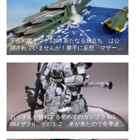
宇宙戦艦ヤマト2205 新たなる旅立ち は公
開されていませんが！勝手に妄想 マザータ
ウンの海の戦い！
おっさんが挑戦する初めてのガンプラ MS-
06J ザクII その１２ 冬が来たので冬季迷彩
塗装をはじめました。