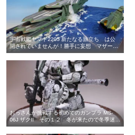
宇宙戦艦ヤマト2205 新たなる旅立ち は公
開されていませんが！勝手に妄想 マザータ
ウンの海の戦い！
おっさんが挑戦する初めてのガンプラ MS-
06J ザクII その１２ 冬が来たので冬季迷彩
塗装をはじめました。