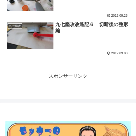
2012.09.23
九七艦攻改造記６ 切断後の整形
九七艦攻
編
2012.09.08
スポンサーリンク