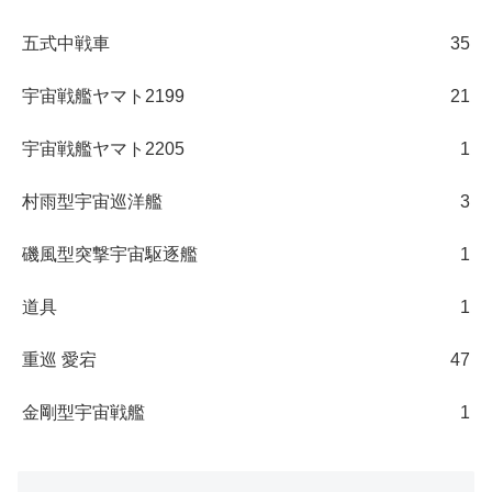
五式中戦車
35
宇宙戦艦ヤマト2199
21
宇宙戦艦ヤマト2205
1
村雨型宇宙巡洋艦
3
磯風型突撃宇宙駆逐艦
1
道具
1
重巡 愛宕
47
金剛型宇宙戦艦
1