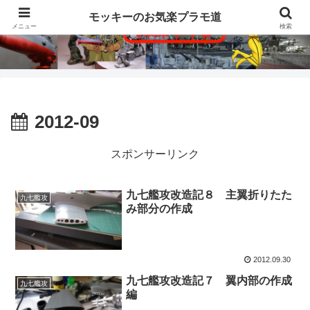
モッキーのお気楽プラモ道
メニュー
検索
2012-09
スポンサーリンク
九七艦攻改造記８ 主翼折りたた
九七艦攻
み部分の作成
2012.09.30
九七艦攻改造記７ 翼内部の作成
九七艦攻
編