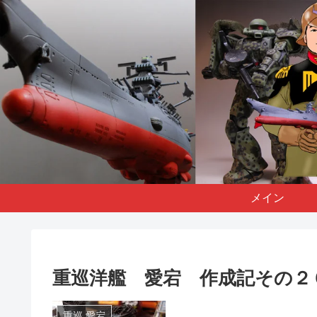
メイン
重巡洋艦 愛宕 作成記その２
重巡 愛宕