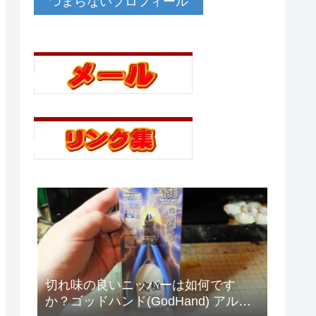
つまらないプロフィール
切れ味の良いニッパーは如何です
か？ゴッドハンド(GodHand) アルテ