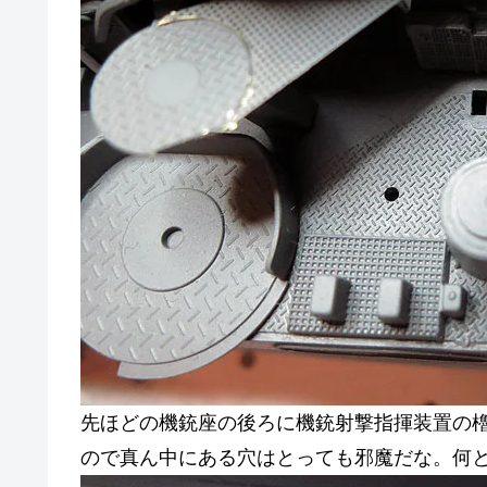
先ほどの機銃座の後ろに機銃射撃指揮装置の
ので真ん中にある穴はとっても邪魔だな。何