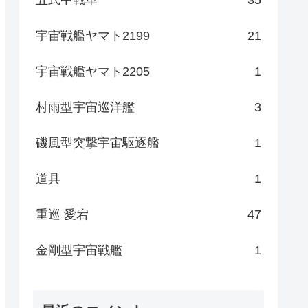
宇宙戦艦ヤマト2199
21
宇宙戦艦ヤマト2205
1
村雨型宇宙巡洋艦
3
磯風型突撃宇宙駆逐艦
1
道具
1
重巡 愛宕
47
金剛型宇宙戦艦
1