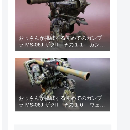
おっさんが挑戦する初めてのガンプ
ラ MS-06J ザクII その１１ ガンダ
ムデカールと偽装網の取り付け
おっさんが挑戦する初めてのガンプ
ラ MS-06J ザクII その１０ ウェザ
リング