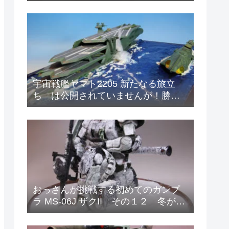
ィメットニッパー5.0
宇宙戦艦ヤマト2205 新たなる旅立
ち は公開されていませんが！勝手
に妄想 マザータウンの海の戦い！
おっさんが挑戦する初めてのガンプ
ラ MS-06J ザクII その１２ 冬が来
たので冬季迷彩塗装をはじめまし
た。