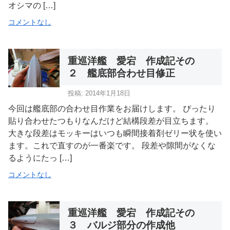
オシマの […]
コメントなし
重巡洋艦 愛宕 作成記その
２ 艦底部合わせ目修正
投稿: 2014年1月18日
今回は艦底部の合わせ目作業をお届けします。 ぴったり
貼り合わせたつもりなんだけど結構段差が目立ちます。
大きな段差はモッキーはいつも瞬間接着剤ゼリー状を使い
ます。これで直すのが一番楽です。 段差や隙間がなくな
るようにたっ […]
コメントなし
重巡洋艦 愛宕 作成記その
３ バルジ部分の作成他