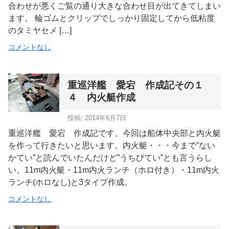
合わせが悪くご覧の通り大きな合わせ目が出てきてしまい
ます。 輪ゴムとクリップでしっかり固定してから低粘度
のタミヤセメ […]
コメントなし
重巡洋艦 愛宕 作成記その１
４ 内火艇作成
投稿: 2014年6月7日
重巡洋艦 愛宕 作成記です。今回は船体中央部と内火艇
を作って行きたいと思います。内火艇・・・今まで”ない
かてい”と読んでいたんだけど”うちびてい”とも言うらし
い。11m内火艇・11m内火ランチ（ホロ付き）・11m内火
ランチ(ホロなし)と3タイプ作成。
コメントなし