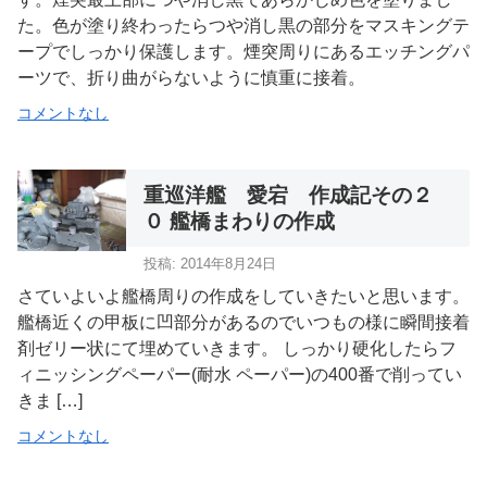
た。色が塗り終わったらつや消し黒の部分をマスキングテ
ープでしっかり保護します。煙突周りにあるエッチングパ
ーツで、折り曲がらないように慎重に接着。
コメントなし
重巡洋艦 愛宕 作成記その２
０ 艦橋まわりの作成
投稿: 2014年8月24日
さていよいよ艦橋周りの作成をしていきたいと思います。
艦橋近くの甲板に凹部分があるのでいつもの様に瞬間接着
剤ゼリー状にて埋めていきます。 しっかり硬化したらフ
ィニッシングペーパー(耐水 ペーパー)の400番で削ってい
きま […]
コメントなし