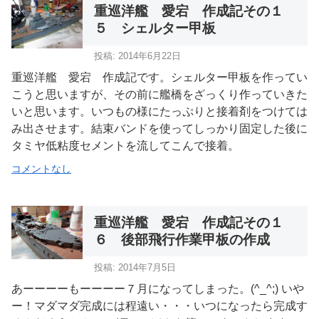
重巡洋艦 愛宕 作成記その１
５ シェルター甲板
投稿: 2014年6月22日
重巡洋艦 愛宕 作成記です。シェルター甲板を作ってい
こうと思いますが、その前に艦橋をざっくり作っていきた
いと思います。いつもの様にたっぷりと接着剤をつけては
み出させます。結束バンドを使ってしっかり固定した後に
タミヤ低粘度セメントを流してこんで接着。
コメントなし
重巡洋艦 愛宕 作成記その１
６ 後部飛行作業甲板の作成
投稿: 2014年7月5日
あーーーーもーーーー７月になってしまった。(^_^;) いや
ー！マダマダ完成には程遠い・・・いつになったら完成す