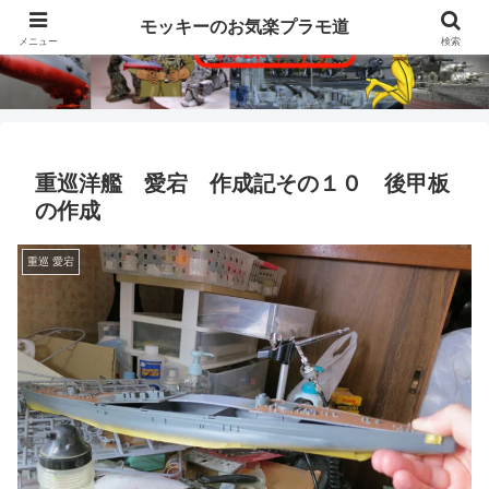
モッキーのお気楽プラモ道
メニュー
検索
重巡洋艦 愛宕 作成記その１０ 後甲板
の作成
重巡 愛宕