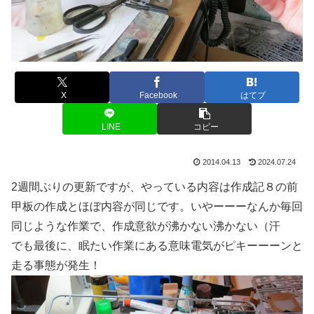
X
Facebook
はてブ
LINE
コピー
2014.04.13
2024.07.24
2週間ぶりの更新ですが、やっている内容は作成記８の前
甲板の作成とほぼ内容が同じです。いやーーーなんか毎回
同じような作業で、作成意欲が沸かない沸かない（汗
でも最後に、眠たい作業にある意味電気がピキーーーンと
走る事態が発生！