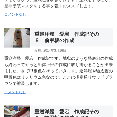
是非塗装マスクをする事を強くおススメします。
コメントなし
重巡洋艦 愛宕 作成記その
８ 前甲板の作成
投稿: 2014年3月16日
重巡洋艦 愛宕 作成記です。地獄のような艦底部の作成
も終わってやっと船体上部の作成に取り掛かることが出来
ました。さて甲板色を塗っていきます。巡洋艦や駆逐艦の
甲板色はリノリウム色なので、ここは指定通りウッドブラ
ウンで塗装します。
コメントなし
重巡洋艦 愛宕 作成記その