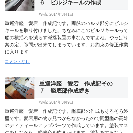
６ ビルジキールの作成
投稿: 2014年3月1日
重巡洋艦 愛宕 作成記です。両舷のバルジ部分にビルジ
キールを取り付けました。ちなみにこのビルジキールって
船の横揺れを減らす減揺装置の事なんですよね。やっぱり
案の定、隙間が出来てしまっています。お約束の修正作業
に入ります。
コメントなし
重巡洋艦 愛宕 作成記その
７ 艦底部作成続き
投稿: 2014年3月9日
重巡洋艦 愛宕 作成記です。艦底部の作成もそろそろ終
盤です。愛宕用の物が見つからなかったので同型艦の高雄
のディティールアップパーツで作成しています。塗装マス
クをしながら、艦底色を吹きかけます。塗装をするなら、