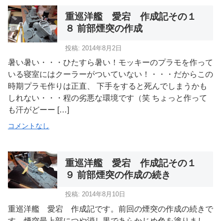
重巡洋艦 愛宕 作成記その１
８ 前部煙突の作成
投稿: 2014年8月2日
暑い暑い・・・ひたすら暑い！モッキーのプラモを作って
いる寝室にはクーラーがついていない！・・・だからこの
時期プラモ作りは正直、 下手をすると死んでしまうかも
しれない・・・程の劣悪な環境です（笑 ちょっと作って
も汗がどーー […]
コメントなし
重巡洋艦 愛宕 作成記その１
９ 前部煙突の作成の続き
投稿: 2014年8月10日
重巡洋艦 愛宕 作成記です。前回の煙突の作成の続きで
す。煙突最上部につや消し黒であらかじめ色を塗りまし