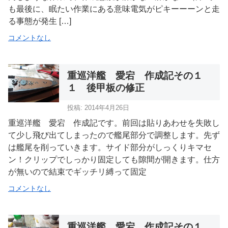
も最後に、眠たい作業にある意味電気がピキーーーンと走
る事態が発生 […]
コメントなし
重巡洋艦 愛宕 作成記その１
１ 後甲板の修正
投稿: 2014年4月26日
重巡洋艦 愛宕 作成記です。前回は貼りあわせを失敗し
て少し飛び出てしまったので艦尾部分で調整します。先ず
は艦尾を削っていきます。サイド部分がしっくりキマセ
ン！クリップでしっかり固定しても隙間が開きます。仕方
が無いので結束でギッチリ縛って固定
コメントなし
重巡洋艦 愛宕 作成記その１