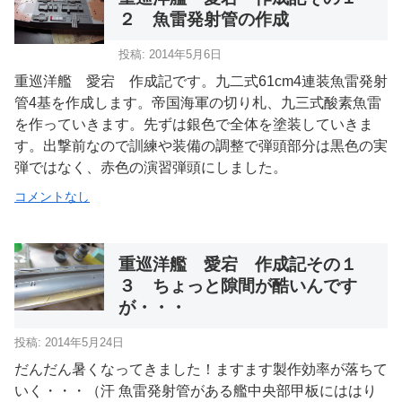
２ 魚雷発射管の作成
投稿: 2014年5月6日
重巡洋艦 愛宕 作成記です。九二式61cm4連装魚雷発射
管4基を作成します。帝国海軍の切り札、九三式酸素魚雷
を作っていきます。先ずは銀色で全体を塗装していきま
す。出撃前なので訓練や装備の調整で弾頭部分は黒色の実
弾ではなく、赤色の演習弾頭にしました。
コメントなし
重巡洋艦 愛宕 作成記その１
３ ちょっと隙間が酷いんです
が・・・
投稿: 2014年5月24日
だんだん暑くなってきました！ますます製作効率が落ちて
いく・・・（汗 魚雷発射管がある艦中央部甲板にははり