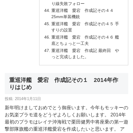
り線失敗フォロー
重巡洋艦 愛宕 作成記その４４
25mm単装機銃
重巡洋艦 愛宕 作成記その４５ 手
すりの設置
重巡洋艦 愛宕 作成記その４６ 艦
底とちょっと一工夫
重巡洋艦 愛宕 作成記 最終回 や
っと完成しました。
重巡洋艦 愛宕 作成記その１ 2014年作
りはじめ
投稿: 2014年1月11日
新年明けましておめでとう御座います。今年もモッキーの
お気楽プラモ道をどうぞよろしくお願いします。 2014年
最初のプラモはレイテ沖海戦で栗田健男中将座乗の第一遊
撃部隊旗艦の重巡洋艦愛宕を作成したいと思います。 ア