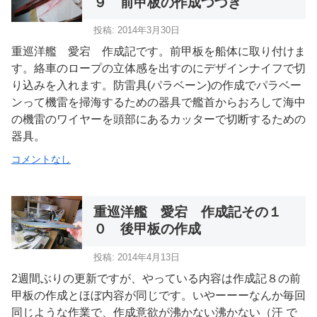
９ 前甲板の作成つづき
投稿: 2014年3月30日
重巡洋艦 愛宕 作成記です。前甲板を船体に取り付けま
す。絡車のロープの立体感を出すのにデザインナイフで切
り込みを入れます。防雷具(パラベーン)の作成でパラベー
ンって機雷を掃海するための器具で艦首からおろして海中
の機雷のワイヤーを頭部にあるカッターで切断するための
器具。
コメントなし
重巡洋艦 愛宕 作成記その１
０ 後甲板の作成
投稿: 2014年4月13日
2週間ぶりの更新ですが、やっている内容は作成記８の前
甲板の作成とほぼ内容が同じです。いやーーーなんか毎回
同じような作業で、作成意欲が沸かない沸かない（汗 で