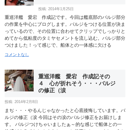
投稿: 2014年1月25日
重巡洋艦 愛宕 作成記です。今回は艦底部のバルジ部分
の作業を中心にブログします。バルジをつける位置が決ま
っているので、その位置に合わせてクリップでしっかりと
めてから低粘度のタミヤセメントを流し込む。バルジ部分
つけました！って感じで、船体との一体感に欠ける
コメントなし
重巡洋艦 愛宕 作成記その
４ 心が折れそう・・・バルジ
の修正（涙
投稿: 2014年2月8日
まぢ・・・やるんじゃなかったと心底後悔しています。バ
ルジの修正（涙 今回はその涙のバルジ修正をお届けしま
す。 バルジつけちゃいましたぁ～的な感じで船体との一