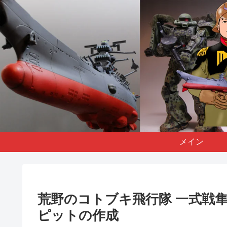
メイン
荒野のコトブキ飛行隊 一式戦
ピットの作成