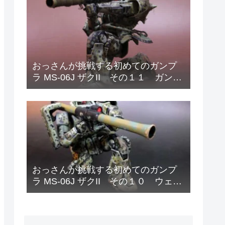
おっさんが挑戦する初めてのガンプ
ラ MS-06J ザクII その１１ ガンダ
ムデカールと偽装網の取り付け
おっさんが挑戦する初めてのガンプ
ラ MS-06J ザクII その１０ ウェザ
リング