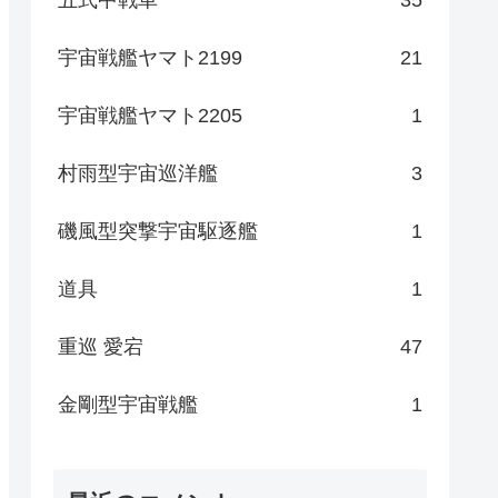
宇宙戦艦ヤマト2199
21
宇宙戦艦ヤマト2205
1
村雨型宇宙巡洋艦
3
磯風型突撃宇宙駆逐艦
1
道具
1
重巡 愛宕
47
金剛型宇宙戦艦
1