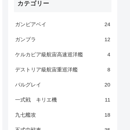
カテゴリー
ガンビアベイ
24
ガンプラ
12
ケルカピア級航宙高速巡洋艦
4
デストリア級航宙重巡洋艦
8
バルグレイ
20
一式戦 キリエ機
11
九七艦攻
18
五式中戦車
35