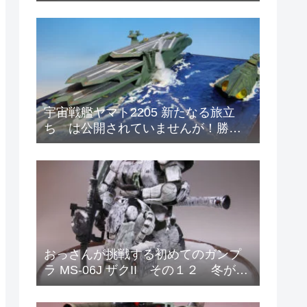
ィメットニッパー5.0
宇宙戦艦ヤマト2205 新たなる旅立
ち は公開されていませんが！勝手
に妄想 マザータウンの海の戦い！
おっさんが挑戦する初めてのガンプ
ラ MS-06J ザクII その１２ 冬が来
たので冬季迷彩塗装をはじめまし
た。