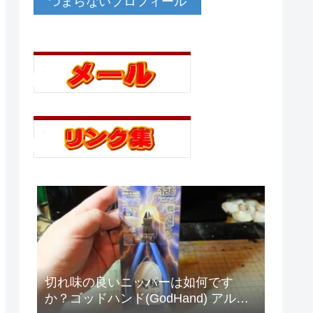
つまらないプロフィール
切れ味の良いニッパーは如何です
か？ゴッドハンド(GodHand) アルテ