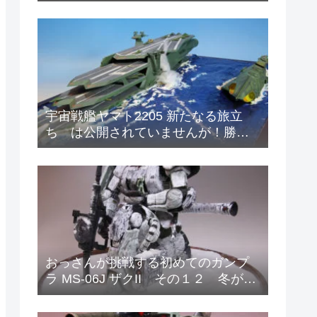
ィメットニッパー5.0
宇宙戦艦ヤマト2205 新たなる旅立
ち は公開されていませんが！勝手
に妄想 マザータウンの海の戦い！
おっさんが挑戦する初めてのガンプ
ラ MS-06J ザクII その１２ 冬が来
たので冬季迷彩塗装をはじめまし
た。