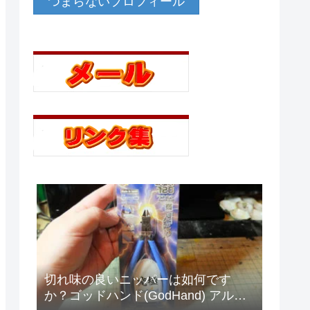
つまらないプロフィール
切れ味の良いニッパーは如何です
か？ゴッドハンド(GodHand) アルテ