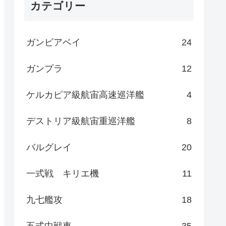
カテゴリー
ガンビアベイ
24
ガンプラ
12
ケルカピア級航宙高速巡洋艦
4
デストリア級航宙重巡洋艦
8
バルグレイ
20
一式戦 キリエ機
11
九七艦攻
18
五式中戦車
35