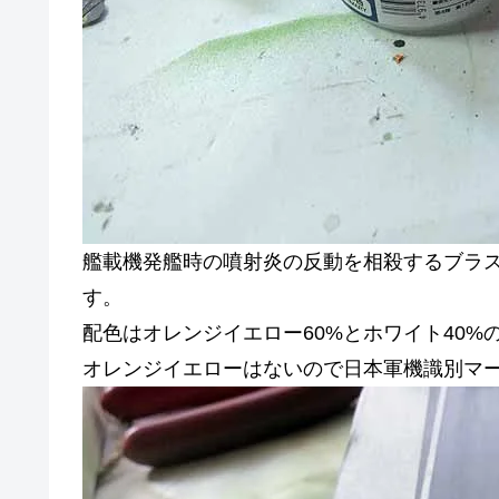
艦載機発艦時の噴射炎の反動を相殺するブラ
す。
配色はオレンジイエロー60%とホワイト40%
オレンジイエローはないので日本軍機識別マ