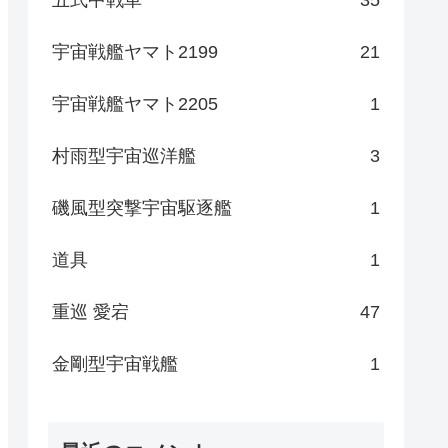
宇宙戦艦ヤマト2199
21
宇宙戦艦ヤマト2205
1
村雨型宇宙巡洋艦
3
磯風型突撃宇宙駆逐艦
1
道具
1
重巡 愛宕
47
金剛型宇宙戦艦
1