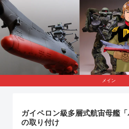
メイン
ガイペロン級多層式航宙母艦「
の取り付け