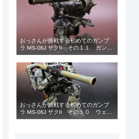
おっさんが挑戦する初めてのガンプ
ラ MS-06J ザクII その１１ ガンダ
ムデカールと偽装網の取り付け
おっさんが挑戦する初めてのガンプ
ラ MS-06J ザクII その１０ ウェザ
リング