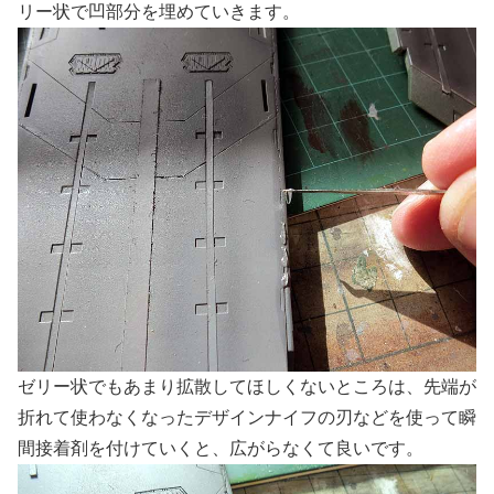
リー状で凹部分を埋めていきます。
ゼリー状でもあまり拡散してほしくないところは、先端が
折れて使わなくなったデザインナイフの刃などを使って瞬
間接着剤を付けていくと、広がらなくて良いです。