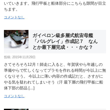
いていきます。飛行甲板と船体部分にこちらも隙間が目立
ちます。
コメントなし
ガイペロン級多層式航宙母艦
「バルグレイ」作成記７ なん
とか最下層完成・・・かな？
投稿: 2015年11月29日
さてそろそろ12月！師走に入ると、年賀状やら年越しの
準備やらで忙しくなってプラモを作れる時間が今以上に無
くなりそう。 今以上に薄い内容の作成記だと、さすがに
やる気を疑われてしまいそう（汗 最下層の飛行甲板に船
体下部の部品 […]
コメントなし