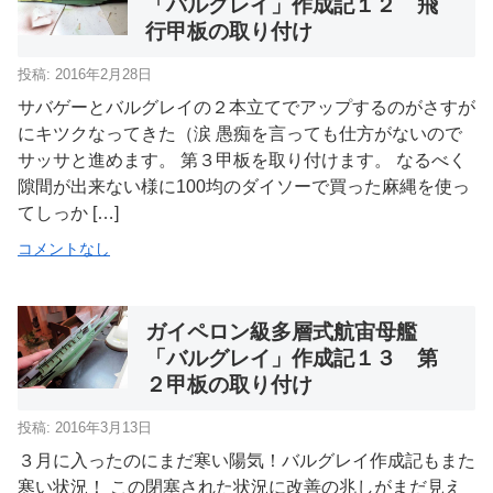
「バルグレイ」作成記１２ 飛
行甲板の取り付け
投稿: 2016年2月28日
サバゲーとバルグレイの２本立てでアップするのがさすが
にキツクなってきた（涙 愚痴を言っても仕方がないので
サッサと進めます。 第３甲板を取り付けます。 なるべく
隙間が出来ない様に100均のダイソーで買った麻縄を使っ
てしっか […]
コメントなし
ガイペロン級多層式航宙母艦
「バルグレイ」作成記１３ 第
２甲板の取り付け
投稿: 2016年3月13日
３月に入ったのにまだ寒い陽気！バルグレイ作成記もまた
寒い状況！ この閉塞された状況に改善の兆しがまだ見え