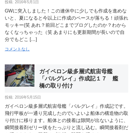
投稿: 2016年5月1日
GWに突入しました！この連休中に少しでも作成を進めな
いと、夏になると今以上に作成のペースが落ちる！頑張れ
モッキー(笑 あれ？前回どこまでブログしたのか？わから
なくなっちゃった（笑 あまりにも更新期間が長いので自
分でもどこ […]
コメントなし
ガイペロン級多層式航宙母艦
「バルグレイ」作成記１７ 艦
橋の取り付け
投稿: 2016年5月15日
ガイペロン級多層式航宙母艦「バルグレイ」作成記です。
飛行甲板が一通り完成したのでいよいよ船体の構造物の取
り付けに移ります。船体との接着は隙間が出ないように、
瞬間接着剤ゼリー状をたっぷりと流し込む。瞬間接着剤だ