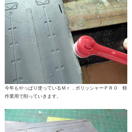
今年もやっぱり使っているＭｒ．ポリッシャーＰＲＯ 軽
作業用で削っていきます。