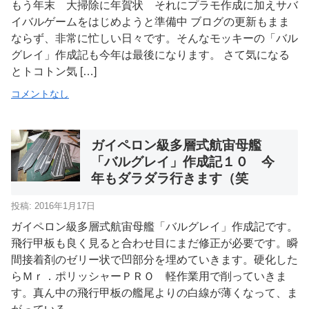
もう年末 大掃除に年賀状 それにプラモ作成に加えサバ
イバルゲームをはじめようと準備中 ブログの更新もまま
ならず、非常に忙しい日々です。そんなモッキーの「バル
グレイ」作成記も今年は最後になります。 さて気になる
とトコトン気 […]
コメントなし
ガイペロン級多層式航宙母艦
「バルグレイ」作成記１０ 今
年もダラダラ行きます（笑
投稿: 2016年1月17日
ガイペロン級多層式航宙母艦「バルグレイ」作成記です。
飛行甲板も良く見ると合わせ目にまだ修正が必要です。瞬
間接着剤のゼリー状で凹部分を埋めていきます。硬化した
らＭｒ．ポリッシャーＰＲＯ 軽作業用で削っていきま
す。真ん中の飛行甲板の艦尾よりの白線が薄くなって、ま