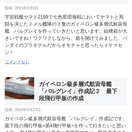
投稿: 2015年9月6日
宇宙戦艦ヤマト2199で七色星団海戦においてヤマトと死
闘を演じたドメル艦隊の３隻のガイペロン級多層式航宙母
艦 バルグレイを作っていきたいと思います。結構箱が大
きいですね！ワクワクしながら、箱を開けてみました。バ
ンダイのプラモデルだからオモチャと思ったらイケマセ
ン！
コメントなし
ガイペロン級多層式航宙母艦
「バルグレイ」作成記２ 最下
段飛行甲板の作成
投稿: 2015年9月23日
ガイペロン級多層式航宙母艦「バルグレイ」作成記です。
最下段の飛行甲板<第4飛行甲板>を作って行きたいと思い