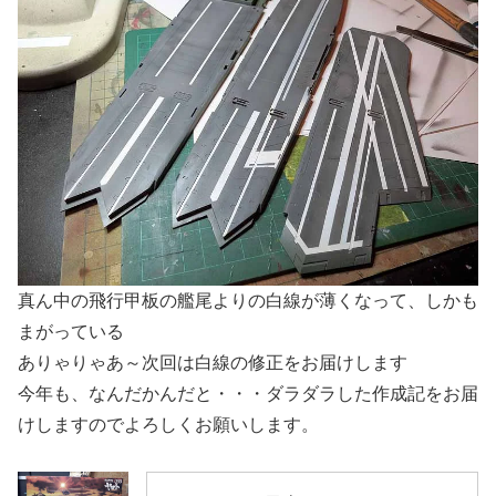
真ん中の飛行甲板の艦尾よりの白線が薄くなって、しかも
まがっている
ありゃりゃあ～次回は白線の修正をお届けします
今年も、なんだかんだと・・・ダラダラした作成記をお届
けしますのでよろしくお願いします。