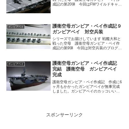
成記の第20弾 今回はFMワイルドキャッ
トのブログです。ガンビアベイのキット
にはFMワイルドキャットが6機ついてい
ます。新たにFMワイルドキャットを6機
追加し合計12機編成としました。
護衛空母ガンビア・ベイ作成記９
ガンビアベイ
ガンビアベイ 対空兵装
シリーズでお届けしています 戦艦大和と
戦った空母 護衛空母ガンビア・ベイ作
成記の第9弾 今回は対空兵装のブログで
す。ガンビアベイのボフォース 40mm機
関砲の作成の様子をブログしましたが、
40mm機関砲を作り上げたら、次に待っ
護衛空母ガンビア・ベイ作成記
ガンビアベイ
ていたのは20mm単装機銃20門
完結 護衛空母 ガンビアベイ
完成
護衛空母ガンビア・ベイ作成記 作成に6
ヶ月もかかったガンビアベイが無事完成
しました。ガンビアベイのカッコいい写
真を乗せています。是非ご覧ください
スポンサーリンク