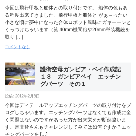
今回は飛行甲板と船体との取り付けです。 船体の色もあ
る程度出来てきました。飛行甲板と船体と がぁ～ったい
小さな頃に夢中になった合体ロボット風味にガキーーンと
くっつけちゃいます（笑 40mm機関砲や20mm単装機銃を
取り […]
コメントなし
護衛空母ガンビア・ベイ作成記
１３ ガンビアベイ エッチン
グパーツ その１
投稿: 2012年2月8日
今回はディテールアップエッチングパーツの取り付けをブ
ログしちゃいます。エッチングパーツはなくても作成に全
く問題はないのですがあった方が出来栄えが断然違いま
す。是非皆さんもチャレンジしてみては如何ですか？エッ
チングパーツを […]