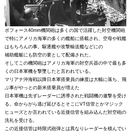
ボフォース40mm機関砲は多くの国で活躍した対空機関砲
で特にアメリカ海軍の多くの艦船に搭載され、空母や戦艦
はもちろんの事。駆逐艦や攻撃輸送艦などにの
補助艦艇にも防空の要として配備された。
そしてこの機関砲はアメリカ海軍の対空兵器の中で最も多
くの日本軍機を撃墜したと言われている。
マリアナ沖海戦以降日本軍搭乗員の練度は大幅に落ち、飛
ぶ事がやっとの新米搭乗員が増えた
日本軍機は先ずレーダーに誘導された戦闘機の邀撃を受け
る。命からがら逃げ延びるとそこにVT信管とかマジック
ヒューズとか言われている近接信管を組み込んだ対空砲の
洗礼を受ける。
この近接信管は時限式砲弾とは異なりレーダーを積んでい