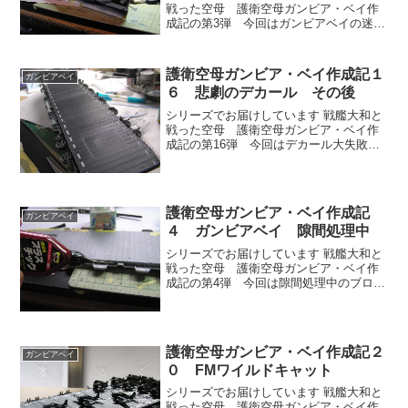
戦った空母 護衛空母ガンビア・ベイ作
成記の第3弾 今回はガンビアベイの迷彩
塗装・・・その後のブログです。マスキ
ングを貼りながら色を塗っていきます。
色を塗り終わって、マスキングテープを
護衛空母ガンビア・ベイ作成記１
ガンビアベイ
はがしたらいい感じで迷彩塗装がぬれま
６ 悲劇のデカール その後
した。
シリーズでお届けしています 戦艦大和と
戦った空母 護衛空母ガンビア・ベイ作
成記の第16弾 今回はデカール大失敗か
ら復活編です。デカールの貼る位置を間
違え、修正もきかない。諦めてデカール
注文しようかと思ったんだけど、また失
敗するのではないかと恐怖に駆られてし
護衛空母ガンビア・ベイ作成記
まう。
ガンビアベイ
４ ガンビアベイ 隙間処理中
シリーズでお届けしています 戦艦大和と
戦った空母 護衛空母ガンビア・ベイ作
成記の第4弾 今回は隙間処理中のブログ
です。階段下に大きな隙間があります。
そのままだとオモチャっぽく見えてしま
う。まず隙間が小さい場合は低粘度のタ
ミヤセメント流し込みタイプを使いま
護衛空母ガンビア・ベイ作成記２
す。
ガンビアベイ
０ FMワイルドキャット
シリーズでお届けしています 戦艦大和と
戦った空母 護衛空母ガンビア・ベイ作