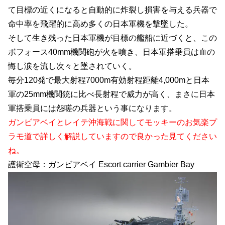
て目標の近くになると自動的に炸裂し損害を与える兵器で
命中率を飛躍的に高め多くの日本軍機を撃墜した。
そして生き残った日本軍機が目標の艦船に近づくと、この
ボフォース40mm機関砲が火を噴き、日本軍搭乗員は血の
悔し涙を流し次々と墜されていく。
毎分120発で最大射程7000m有効射程距離4,000mと日本
軍の25mm機関銃に比べ長射程で威力が高く、まさに日本
軍搭乗員には怨嗟の兵器という事になります。
ガンビアベイとレイテ沖海戦に関してモッキーのお気楽プ
ラモ道で詳しく解説していますので良かった見てください
ね。
護衛空母：ガンビアベイ Escort carrier Gambier Bay