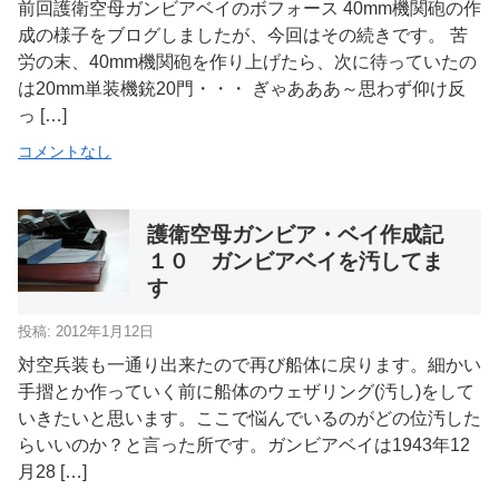
前回護衛空母ガンビアベイのボフォース 40mm機関砲の作
成の様子をブログしましたが、今回はその続きです。 苦
労の末、40mm機関砲を作り上げたら、次に待っていたの
は20mm単装機銃20門・・・ ぎゃあああ～思わず仰け反
っ […]
コメントなし
護衛空母ガンビア・ベイ作成記
１０ ガンビアベイを汚してま
す
投稿: 2012年1月12日
対空兵装も一通り出来たので再び船体に戻ります。細かい
手摺とか作っていく前に船体のウェザリング(汚し)をして
いきたいと思います。ここで悩んでいるのがどの位汚した
らいいのか？と言った所です。ガンビアベイは1943年12
月28 […]