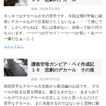
投稿: 2012年2月18日
モッキーはデカールが大の苦手です。今回は飛行甲板に細
長いデカールなので正直貼りたくないなぁ・・・て感じで
す。しかしやらねば、先には進めない。頑張って貼り付け
ちゃいます。一つ一つがデカイ！一つ一つが長い！あーー
ー嫌だなぁ～ […]
コメントなし
護衛空母ガンビア・ベイ作成記
１６ 悲劇のデカール その後
投稿: 2012年2月22日
前回苦手なデカール大失敗から復活編のお話です。 デカ
ールの貼る位置を間違え、修正もきかない。 あきらめて
ハセガワさんにデカール注文しようかと思ったんだけど、
苦手なデカール。 また失敗するのではないかと恐怖に駆