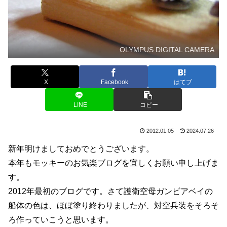
OLYMPUS DIGITAL CAMERA
X
Facebook
はてブ
LINE
コピー
2012.01.05
2024.07.26
新年明けましておめでとうございます。
本年もモッキーのお気楽ブログを宜しくお願い申し上げま
す。
2012年最初のブログです。さて護衛空母ガンビアベイの
船体の色は、ほぼ塗り終わりましたが、対空兵装をそろそ
ろ作っていこうと思います。