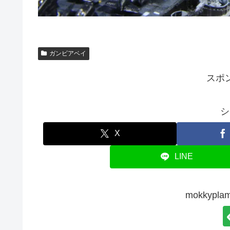
ガンビアベイ
スポ
シ
X
LINE
mokkyp