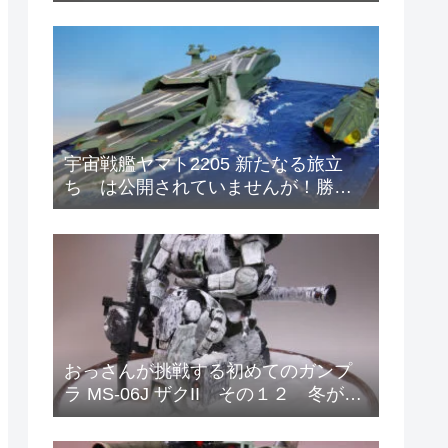
ィメットニッパー5.0
宇宙戦艦ヤマト2205 新たなる旅立
ち は公開されていませんが！勝手
に妄想 マザータウンの海の戦い！
おっさんが挑戦する初めてのガンプ
ラ MS-06J ザクII その１２ 冬が来
たので冬季迷彩塗装をはじめまし
た。