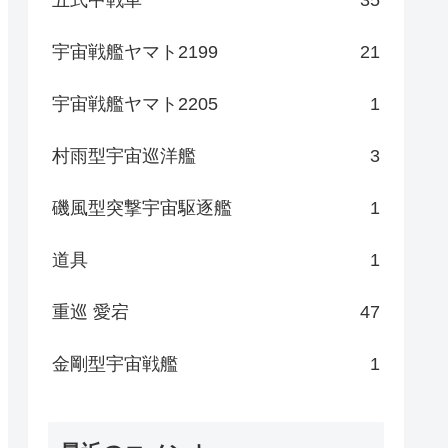
宇宙戦艦ヤマト2199
21
宇宙戦艦ヤマト2205
1
村雨型宇宙巡洋艦
3
磯風型突撃宇宙駆逐艦
1
道具
1
重巡 愛宕
47
金剛型宇宙戦艦
1