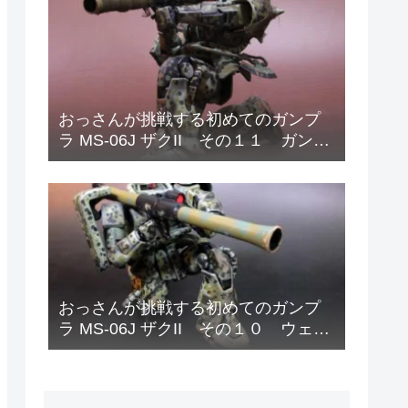
おっさんが挑戦する初めてのガンプ
ラ MS-06J ザクII その１１ ガンダ
ムデカールと偽装網の取り付け
おっさんが挑戦する初めてのガンプ
ラ MS-06J ザクII その１０ ウェザ
リング