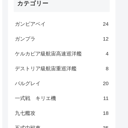
カテゴリー
ガンビアベイ
24
ガンプラ
12
ケルカピア級航宙高速巡洋艦
4
デストリア級航宙重巡洋艦
8
バルグレイ
20
一式戦 キリエ機
11
九七艦攻
18
五式中戦車
35