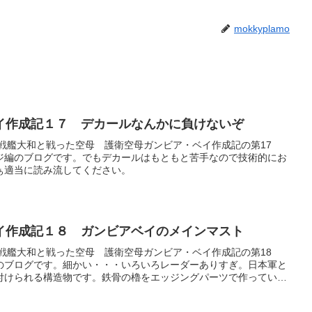
mokkyplamo
イ作成記１７ デカールなんかに負けないぞ
戦艦大和と戦った空母 護衛空母ガンビア・ベイ作成記の第17
ジ編のブログです。でもデカールはもともと苦手なので技術的にお
ぁ適当に読み流してください。
イ作成記１８ ガンビアベイのメインマスト
戦艦大和と戦った空母 護衛空母ガンビア・ベイ作成記の第18
のブログです。細かい・・・いろいろレーダーありすぎ。日本軍と
付けられる構造物です。鉄骨の櫓をエッジングパーツで作っていま