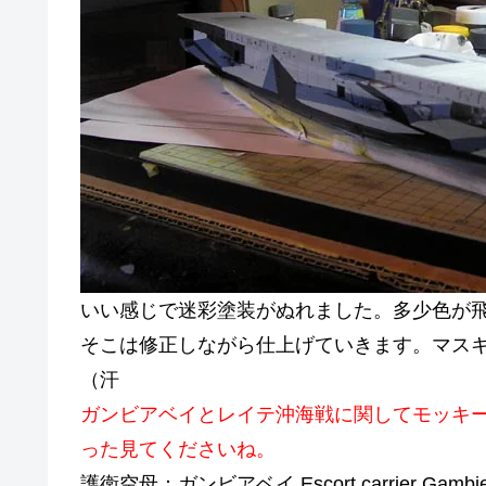
いい感じで迷彩塗装がぬれました。多少色が
そこは修正しながら仕上げていきます。マス
（汗
ガンビアベイとレイテ沖海戦に関してモッキ
った見てくださいね。
護衛空母：ガンビアベイ Escort carrier Gambie