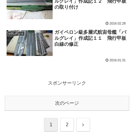
ルグレイ」作成記１２ 飛行甲板
の取り付け
2016.02.28
ガイペロン級多層式航宙母艦「バ
バルグレイ
ルグレイ」作成記１１ 飛行甲板
白線の修正
2016.01.31
スポンサーリンク
次のページ
次
1
2