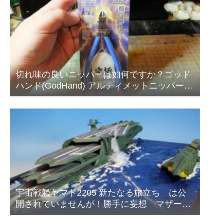
切れ味の良いニッパーは如何ですか？ゴッド
ハンド(GodHand) アルティメットニッパー
5.0
宇宙戦艦ヤマト2205 新たなる旅立ち は公
開されていませんが！勝手に妄想 マザータ
ウンの海の戦い！