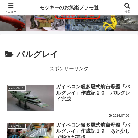
モッキーのお気楽プラモ道
メニュー
検索
バルグレイ
スポンサーリンク
ガイペロン級多層式航宙母艦「バ
バルグレイ
ルグレイ」作成記２０ バルグレ
イ完成
2016.07.02
ガイペロン級多層式航宙母艦「バ
バルグレイ
ルグレイ」作成記１９ あと少し
で船体が完成