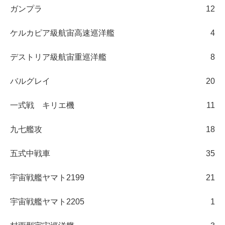
ガンプラ
12
ケルカピア級航宙高速巡洋艦
4
デストリア級航宙重巡洋艦
8
バルグレイ
20
一式戦 キリエ機
11
九七艦攻
18
五式中戦車
35
宇宙戦艦ヤマト2199
21
宇宙戦艦ヤマト2205
1