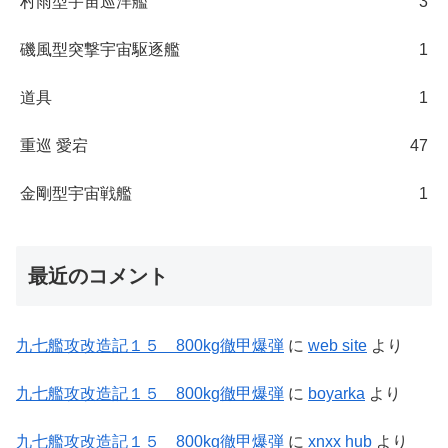
村雨型宇宙巡洋艦
3
磯風型突撃宇宙駆逐艦
1
道具
1
重巡 愛宕
47
金剛型宇宙戦艦
1
最近のコメント
九七艦攻改造記１５ 800kg徹甲爆弾
に
web site
より
九七艦攻改造記１５ 800kg徹甲爆弾
に
boyarka
より
九七艦攻改造記１５ 800kg徹甲爆弾
に
xnxx hub
より