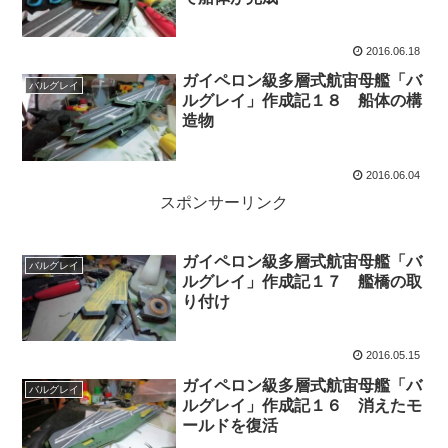
2016.06.18
ガイペロン級多層式航宙母艦「バ
バルグレイ
ルグレイ」作成記１８ 船体の構
造物
2016.06.04
スポンサーリンク
ガイペロン級多層式航宙母艦「バ
バルグレイ
ルグレイ」作成記１７ 艦橋の取
り付け
2016.05.15
ガイペロン級多層式航宙母艦「バ
バルグレイ
ルグレイ」作成記１６ 消えたモ
ールドを復活