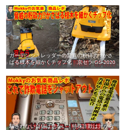
ガーデンシュレッダーの驚異の粉砕力!?かさ
ばる枝木を細かくチップ化 京セラ GS-2020
騙されない自信は危ない！特殊詐欺は元から