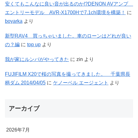
安くてもこんなに良い音が出るのか!?DENON AVアンプ
エントリーモデル AVR-X1700Hで7.1ch環境を構築！
に
boyarka
より
新型RAV4 買っちゃいました。車のローンはどれが良い
の？編
に
top up
より
我が家にルンバがやってきた
に
zin
より
FUJIFILM X20で桜の写真を撮ってきました。 千葉県長
柄ダム 2014/04/05
に
ケノーベル エージェント
より
アーカイブ
2026年7月