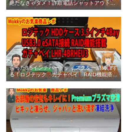
絶たなきゃダメ！詐欺電話シャットアウト方
法
余った3.5インチハードディスクを一纏めにす
る！ロジテック ガチャベイ RAID機能搭載
タイプ LHR-4BRHEU3