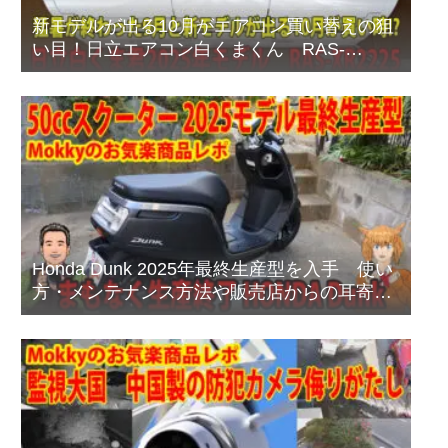
新モデルが出る10月がエアコン買い替えの狙
い目！日立エアコン白くまくん RAS-
XR2225Sプレミアムモデルのご紹介
Honda Dunk 2025年最終生産型を入手 使い
方・メンテナンス方法や販売店からの耳寄り
情報あり