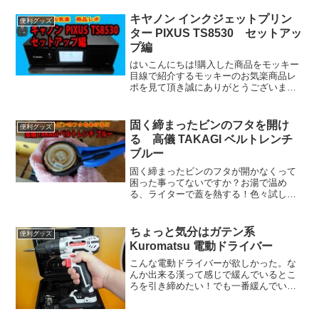
で購入をしたのが12/18日で数日で到着す
るかと思ったら、なんだかんだで今日...
キヤノン インクジェットプリン
便利グッズ
ター PIXUS TS8530 セットアッ
プ編
はいこんにちは!購入した商品をモッキー
目線で紹介するモッキーのお気楽商品レ
ポを見て頂き誠にありがとうございます
キヤノン インクジェットプリンター
PIXUS TS8530の商品に関してセットア
ップを中心にレポートをします。この商
固く締まったビンのフタを開け
便利グッズ
品の特徴は★...
る 高儀 TAKAGI ベルトレンチ
ブルー
固く締まったビンのフタが開かなくって
困った事ってないですか？お湯で温め
る、ライターで蓋を熱する！色々試した
けど開かなかった蓋がこれを使ったら簡
単・・・ではなかったがやっとあきまし
た！固く締まったビンのフタを開ける
ちょっと気分はガテン系
便利グッズ
高儀 TAKAGI ベルトレンチ ブルーのご紹
Kuromatsu 電動ドライバー
介です。
こんな電動ドライバーが欲しかった。な
んか出来る漢って感じで緩んでいるとこ
ろを引き締めたい！でも一番緩んでいる
のはモッキーの性格とお腹！ここは締ま
らないんだよね（苦笑まあ～そんな話は