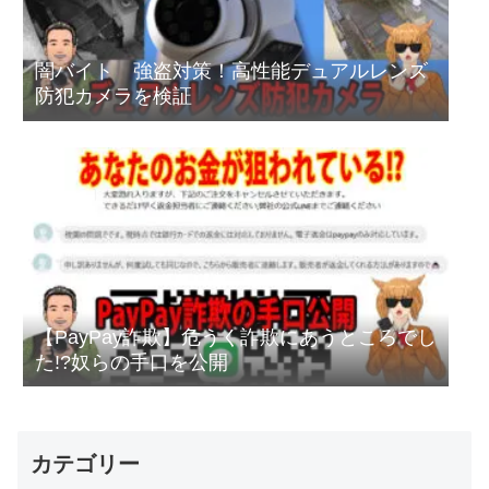
闇バイト 強盗対策！高性能デュアルレンズ
防犯カメラを検証
【PayPay詐欺】危うく詐欺にあうところでし
た!?奴らの手口を公開
カテゴリー