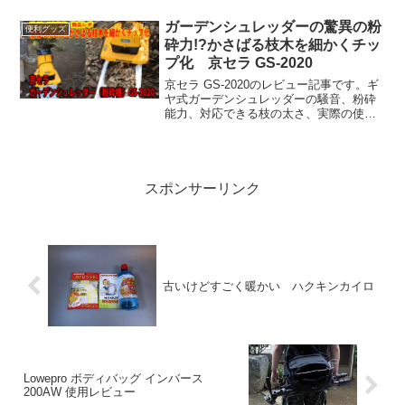
置いておいてなぜこれを買ったかという
とこの頃握力が落ちてしま...
ガーデンシュレッダーの驚異の粉
便利グッズ
砕力!?かさばる枝木を細かくチッ
プ化 京セラ GS-2020
京セラ GS-2020のレビュー記事です。ギ
ヤ式ガーデンシュレッダーの騒音、粉砕
能力、対応できる枝の太さ、実際の使い
勝手を徹底検証。本当に静かなのか、何
mmまでの枝を処理できるのか、購入を検
討している方必見です。
スポンサーリンク
古いけどすごく暖かい ハクキンカイロ
Lowepro ボディバッグ インバース
200AW 使用レビュー