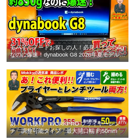
モバイルノートお探しの人！必見！？約850g
なのに爆速！dynabook G8 2026年夏モデルを
本音レビュー
あ！これ便利 WORKPRO プライヤーレン
チ 調整可能タイプ 最大開口幅 約50mm