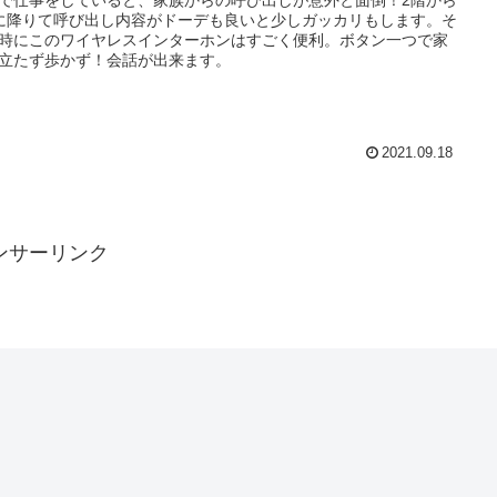
で仕事をしていると、家族からの呼び出しが意外と面倒！2階から
に降りて呼び出し内容がドーデも良いと少しガッカリもします。そ
時にこのワイヤレスインターホンはすごく便利。ボタン一つで家
立たず歩かず！会話が出来ます。
2021.09.18
ンサーリンク