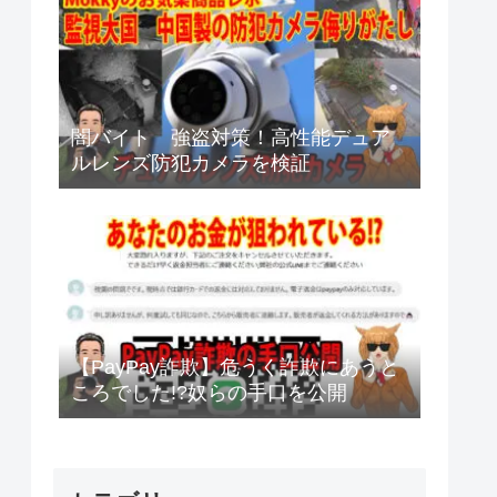
闇バイト 強盗対策！高性能デュア
ルレンズ防犯カメラを検証
【PayPay詐欺】危うく詐欺にあうと
ころでした!?奴らの手口を公開