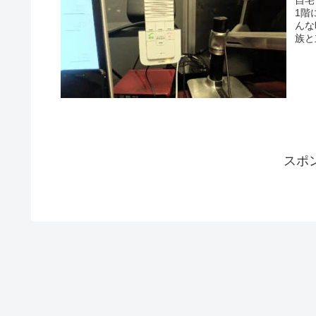
自宅
1階
んな
族と
スポ