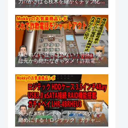
力!?かさばる枝木を細かくチップ化
京セラ GS-2020
騙されない自信は危ない！特殊詐欺
は元から絶たなきゃダメ！詐欺電話
シャットアウト方法
余った3.5インチハードディスクを一
纏めにする！ロジテック ガチャベ
イ RAID機能搭載タイプ LHR-