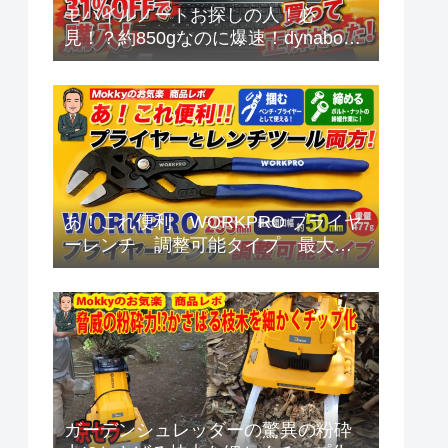
モバイルノートお探しの人！必
見！？約850gなのに爆速！dynabook
G8 2026年夏モデルを本音レビュー
あ！これ便利 WORKPRO プライヤ
ーレンチ 調整可能タイプ 最大開
口幅 約50mm
ガーデンシュレッダーの驚異の粉砕