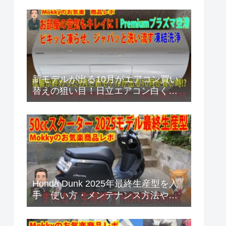
4BRHEU3
新モデルが出る10月がエアコン買い
替えの狙い目！日立エアコン白くま
くん RAS-XR2225Sプレミアムモデ
ルのご紹介
Honda Dunk 2025年最終生産型を入
手 使い方・メンテナンス方法や販
売店からの耳寄り情報あり