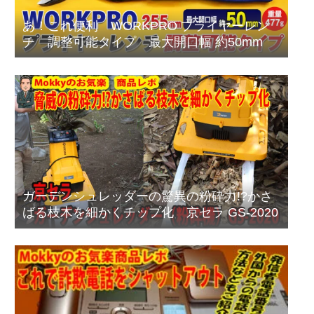
あ！これ便利 WORKPRO プライヤーレン
チ 調整可能タイプ 最大開口幅 約50mm
ガーデンシュレッダーの驚異の粉砕力!?かさ
ばる枝木を細かくチップ化 京セラ GS-2020