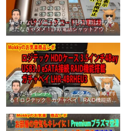
騙されない自信は危ない！特殊詐欺は元から
絶たなきゃダメ！詐欺電話シャットアウト方
法
余った3.5インチハードディスクを一纏めにす
る！ロジテック ガチャベイ RAID機能搭載
タイプ LHR-4BRHEU3