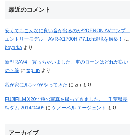
最近のコメント
安くてもこんなに良い音が出るのか!?DENON AVアンプ
エントリーモデル AVR-X1700Hで7.1ch環境を構築！
に
boyarka
より
新型RAV4 買っちゃいました。車のローンはどれが良い
の？編
に
top up
より
我が家にルンバがやってきた
に
zin
より
FUJIFILM X20で桜の写真を撮ってきました。 千葉県長
柄ダム 2014/04/05
に
ケノーベル エージェント
より
アーカイブ