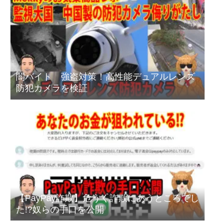
闇バイト 強盗対策！高性能デュアルレンズ
防犯カメラを検証
【PayPay詐欺】危うく詐欺にあうところでし
た!?奴らの手口を公開