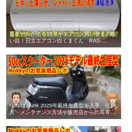
新モデルが出る10月がエアコン買い替えの狙
い目！日立エアコン白くまくん RAS-
XR2225Sプレミアムモデルのご紹介
Honda Dunk 2025年最終生産型を入手 使い
方・メンテナンス方法や販売店からの耳寄り
情報あり