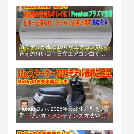
4BRHEU3
新モデルが出る10月がエアコン買い
替えの狙い目！日立エアコン白くま
くん RAS-XR2225Sプレミアムモデ
ルのご紹介
Honda Dunk 2025年最終生産型を入
手 使い方・メンテナンス方法や販
売店からの耳寄り情報あり