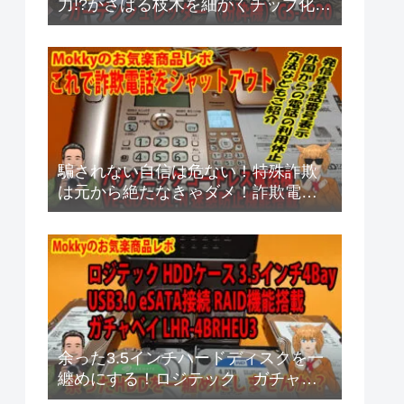
力!?かさばる枝木を細かくチップ化
京セラ GS-2020
騙されない自信は危ない！特殊詐欺
は元から絶たなきゃダメ！詐欺電話
シャットアウト方法
余った3.5インチハードディスクを一
纏めにする！ロジテック ガチャベ
イ RAID機能搭載タイプ LHR-