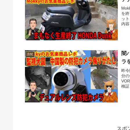
Mo
を終
ット
内容
闇
防犯
ラ
昨今
分の
VO
検証
Wi
スポ