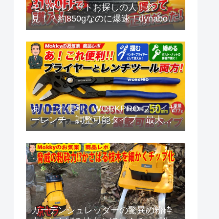
モバイルノートお探しの人！必
見！？約850gなのに爆速！dynabook
G8 2026年夏モデルを本音レビュー
あ！これ便利 WORKPRO プライヤ
ーレンチ 調整可能タイプ 最大開
口幅 約50mm
ガーデンシュレッダーの驚異の粉砕