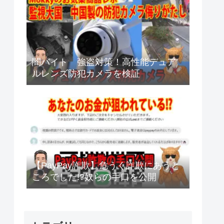
闇バイト 強盗対策！高性能デュア
ルレンズ防犯カメラを検証
【PayPay詐欺】危うく詐欺にあうと
ころでした!?奴らの手口を公開