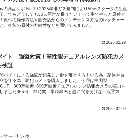
kkyの商品レポ No.19 2025年排ガス規制により50㏄スクータの生産
了。でもどうしても50㏄原付が乗りたい！って事でやっと原付ゲ
！原付の操作方法や販売店からのメンテナンス方法のレクチャー
と、今後の原付の方向性などを聞いてみました。
2025.01.29
バイト 強盗対策！高性能デュアルレンズ防犯カメ
を検証
闇バイトによる強盗が頻発し、命を落とす方もいる為、家族や自
命を守る為、防犯カメラを購入しました。今回は中国製
RGUT 300万画素+300万画素デュアルレンズ防犯カメラの実力を
しました365日 24時間 常時録画と壁に穴をあけない設置方法
Fi で外出先から記録を確認でき動体検知機能で侵入者を的確に追尾
2025.01.03
ンサーリンク