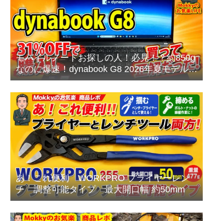
モバイルノートお探しの人！必見！？約850g
なのに爆速！dynabook G8 2026年夏モデルを
本音レビュー
あ！これ便利 WORKPRO プライヤーレン
チ 調整可能タイプ 最大開口幅 約50mm