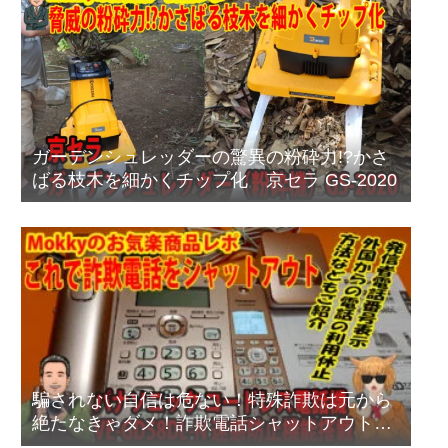
ガーデンシュレッダーの驚異の粉砕力!?かさ
ばる枝木を細かくチップ化 京セラ GS-2020
騙されない自信は危ない！特殊詐欺は元から
絶たなきゃダメ！詐欺電話シャットアウト方
法