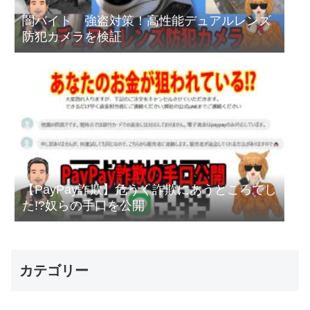
闇バイト 強盗対策！高性能デュアルレンズ
防犯カメラを検証
【PayPay詐欺】危うく詐欺にあうところでし
た!?奴らの手口を公開
カテゴリー