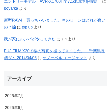
エントリーモデル AVR-X1700Hで7.1ch環境を構築！
に
boyarka
より
新型RAV4 買っちゃいました。車のローンはどれが良い
の？編
に
top up
より
我が家にルンバがやってきた
に
zin
より
FUJIFILM X20で桜の写真を撮ってきました。 千葉県長
柄ダム 2014/04/05
に
ケノーベル エージェント
より
アーカイブ
2026年7月
2026年6月