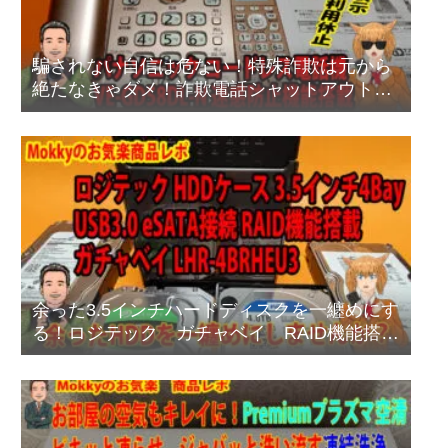
騙されない自信は危ない！特殊詐欺は元から
絶たなきゃダメ！詐欺電話シャットアウト方
法
余った3.5インチハードディスクを一纏めにす
る！ロジテック ガチャベイ RAID機能搭載
タイプ LHR-4BRHEU3