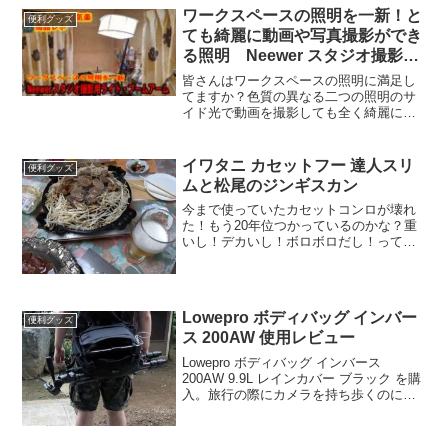
microSDXCメモリーカードが1万以下で
ワークスペースの照明を一新！と
便利グッズ
買えます
ても綺麗に動画や写真撮影ができ
る照明 Neewer スタジオ撮影用
ライト・壁掛けブームアーム・ソ
皆さんはワークスペースの照明に満足し
フトボックスディフューザー
てますか？色質の異なる二つの照明のサ
イド光で動画を撮影しても全く綺麗に映
りませんでした。そんな悩みを解決して
くれるのがNeewer スタジオ撮影用ライ
ト・壁掛けブームアーム・ソフトボック
イワタニ カセットフー 達人スリ
便利グッズ
スディフューザーです。
ムと松尾のジンギスカン
今まで使っていたカセットコンロが壊れ
た！もう20年位つかっているのかな？重
いし！デカいし！ボロボロだし！って事
でイワタニ カセットフー 達人スリムを購
入して北海道から取り寄せた松尾のジン
ギスカンを食べてみました。今回はカセ
ットコンロの使い勝...
Lowepro ボディバッグ インバー
便利グッズ
ス 200AW 使用レビュー
Lowepro ボディバッグ インバース
200AW 9.9L レインカバー ブラック を購
入。旅行の際にカメラを持ち歩くのに便
利。急な雨にもレインカバーが付いてい
るので安心です。メモリーカードポケッ
ト付き。サイドのメッシュポケット、前