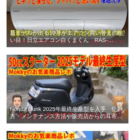
新モデルが出る10月がエアコン買い替えの狙
い目！日立エアコン白くまくん RAS-
XR2225Sプレミアムモデルのご紹介
Honda Dunk 2025年最終生産型を入手 使い
方・メンテナンス方法や販売店からの耳寄り
情報あり