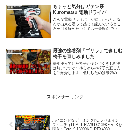
面ポケットが装備
ちょっと気分はガテン系
便利グッズ
Kuromatsu 電動ドライバー
こんな電動ドライバーが欲しかった。な
んか出来る漢って感じで緩んでいるとこ
ろを引き締めたい！でも一番緩んでいる
のはモッキーの性格とお腹！ここは締ま
らないんだよね（苦笑まあ～そんな話は
置いておいてなぜこれを買ったかという
とこの頃握力が落ちてしま...
最強の接着剤「ゴリラ」できしむ
便利グッズ
椅子を直しみました！
長年座っていた椅子がギシギシきしむ事
は無いですか？ゆらゆらの椅子の直し方
をご紹介します。使用したのは最強の接
着剤との呼び声高い木工用強力接着剤ゴ
リラです。ゆらゆらする事がない椅子に
生まれ変わりました。合わせてゴムハン
マーとラチェット式荷締機も使用しまし
た。
スポンサーリンク
ハイエンドなゲーミングPC レベルイン
フィニティLEVEL-R779-LC139KF-VLXを
購入！Core i9-13900KF+RTX4080