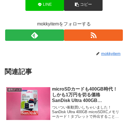
LINE
コピー
mokkyitemをフォローする
mokkyitem
関連記事
microSDカードも400GB時代！
便利グッズ
しかも1万円を切る価格
SanDisk Ultra 400GB
microSDXCメモリーカード
ついつい衝動買いしちゃいました！
SanDisk Ultra 400GB microSDXCメモリ
ーカード！タブレットで外出することが
多くしかも外出先で動画をよく見るので
容量が足りない！？今の時代400GBの