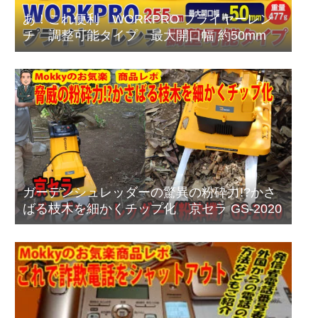
あ！これ便利 WORKPRO プライヤーレン
チ 調整可能タイプ 最大開口幅 約50mm
ガーデンシュレッダーの驚異の粉砕力!?かさ
ばる枝木を細かくチップ化 京セラ GS-2020