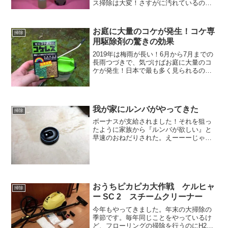
ス掃除は大変！さすがに汚れているのを
そのまま放置して年越しって脇にはいか
ない。でも窓ガラスが多いとそれなりに
手間になる。それをかなり楽にしてくれ
お庭に大量のコケが発生！コケ専
掃除
るのがこのケルヒャーの窓用...
用駆除剤の驚きの効果
2019年は梅雨が長い！6月から7月までの
長雨つづきで、気づけばお庭に大量のコ
ケが発生！日本で最も多く見られるのが
ギンゴケでモッキーの家の庭にもコイツ
です。家族から滑って転びそうなので駆
除要請！最初はスコップ片手に取り始め
たが、最初の5分で...
我が家にルンバがやってきた
掃除
ボーナスが支給されました！それを狙っ
たように家族から『ルンバが欲しい』と
早速のおねだりされた。えーーーじゃあ5
万くらいのエントリー機でと言ったら最
上級のルンバ980が欲しいと言う。10万円
を超す高級機だが、その値段以上にお仕
事してくれます。買って後悔はアリマセ
ン
おうちピカピカ大作戦 ケルヒャ
掃除
ー SC 2 スチームクリーナー
今年もやってきました。年末の大掃除の
季節です。毎年同じことをやっているけ
ど、フローリングの掃除を行うのにH2O