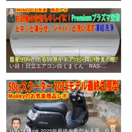
タイプ LHR-4BRHEU3
新モデルが出る10月がエアコン買い替えの狙
い目！日立エアコン白くまくん RAS-
XR2225Sプレミアムモデルのご紹介
Honda Dunk 2025年最終生産型を入手 使い