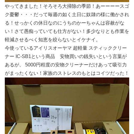
やってきました！そろそろ大掃除の季節！あーーーースゴ
ク憂鬱・・・だって毎週の如く土日に奴隷の様に働かされ
る！せっかくの休日なのにうちのかーちゃんは容赦がな
い！さて愚痴っていても仕方がない！多少なりとも作業を
軽減させるべく知恵を絞らないとイケナイ。
今使っているアイリスオーヤマ 超軽量 スティッククリー
ナー IC-SB1という商品 安物買いの銭失いという言葉が
あるが、 5000円程度の安物クリーナーだけあって吸引力
がまったくない！家族のストレスのもとはコイツだった！