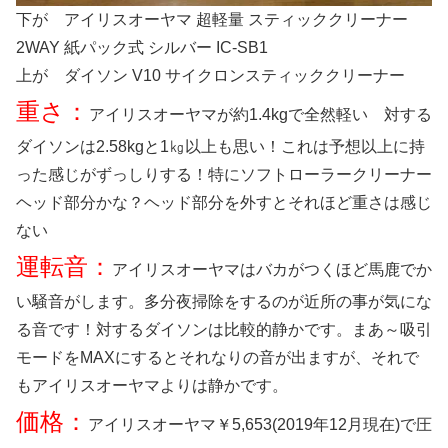
下が アイリスオーヤマ 超軽量 スティッククリーナー
2WAY 紙パック式 シルバー IC-SB1
上が ダイソン V10 サイクロンスティッククリーナー
重さ：
アイリスオーヤマが約1.4kgで全然軽い 対する
ダイソンは2.58kgと1㎏以上も思い！これは予想以上に持
った感じがずっしりする！特にソフトローラークリーナー
ヘッド部分かな？ヘッド部分を外すとそれほど重さは感じ
ない
運転音：
アイリスオーヤマはバカがつくほど馬鹿でか
い騒音がします。多分夜掃除をするのが近所の事が気にな
る音です！対するダイソンは比較的静かです。まあ～吸引
モードをMAXにするとそれなりの音が出ますが、それで
もアイリスオーヤマよりは静かです。
価格：
アイリスオーヤマ￥5,653(2019年12月現在)で圧