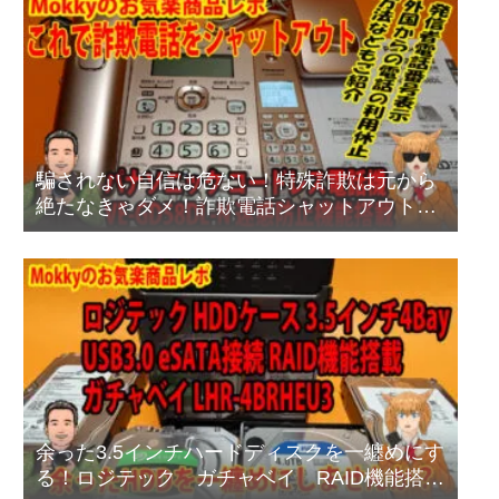
騙されない自信は危ない！特殊詐欺は元から
絶たなきゃダメ！詐欺電話シャットアウト方
法
余った3.5インチハードディスクを一纏めにす
る！ロジテック ガチャベイ RAID機能搭載