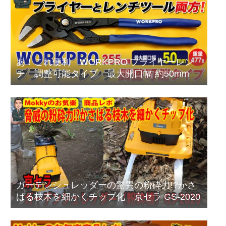
あ！これ便利 WORKPRO プライヤーレン
チ 調整可能タイプ 最大開口幅 約50mm
ガーデンシュレッダーの驚異の粉砕力!?かさ
ばる枝木を細かくチップ化 京セラ GS-2020