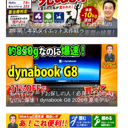
医者に「このままでは死ぬ」と言われた私の
2年間！本気ダイエット大作戦
モバイルノートお探しの人！必見！？約850g
なのに爆速！dynabook G8 2026年夏モデルを
本音レビュー