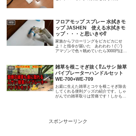
ウルトラスチームマスターでまず、スチ
ーム洗浄を行ってからワックスをかける
のですが、H2Oウルトラスチームマスタ
ーの電源が入るのだが...
フロアモップ スプレー 水拭きモ
掃除
ップ JASHEN 使える水拭きモ
ップ・・・と思いきや⁉
家族からフローリングをピカピカにせ
よ！と指令が届いた あわわわ！('◇')ゞ
アマゾンで色々眺めていたら3000円ほど
でお手軽な水拭きモップを見つけまし
た。結論から言うとこれは買ってはアカ
ン商品だった！まさに安かろう悪かろ
雑草を根こそぎ抜く⁉ムサシ 除草
掃除
う！安物買いの銭失いを地でいく商品
バイブレーターハンドルセット
WE-700+WE-709
お庭に生えた雑草とコケを根こそぎ除去
してくれる便利グッズの紹介です。しゃ
がんでの雑草取りは苦痛です！しかもコ
ケも生えてもう、手での除去は困難を極
めます。そんな絶望的な状況でも根こそ
ぎ除去してくれるのがこのアイテムで
す。
スポンサーリンク