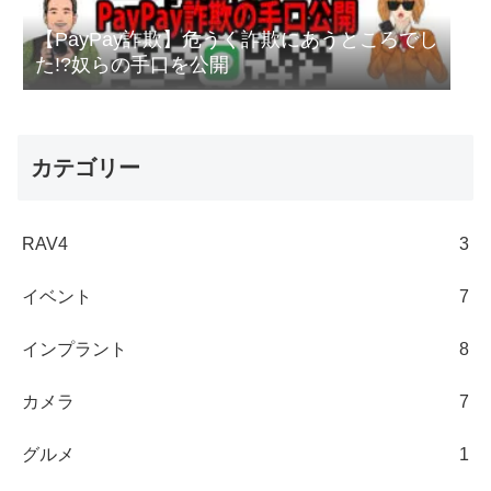
【PayPay詐欺】危うく詐欺にあうところでし
た!?奴らの手口を公開
カテゴリー
RAV4
3
イベント
7
インプラント
8
カメラ
7
グルメ
1