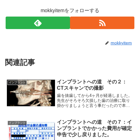
mokkyitemをフォローする
mokkyitem
関連記事
インプラントへの道 その２：
インプラント
CTスキャンでの撮影
歯を抜歯してから4ヶ月が経過しました。
先生がそろそろ欠損した歯の治療に取り
掛かりましょうと言う事だったので本格
的にインプラント治療に入りました。ま
ず順番としてはCTスキャンが必要との事
なので、指定の病院でCTスキャンを行い
インプラントへの道 その７：イ
インプラント
ました。その時のデ...
ンプラントでかかった費用が確定
申告で少し戻りました。