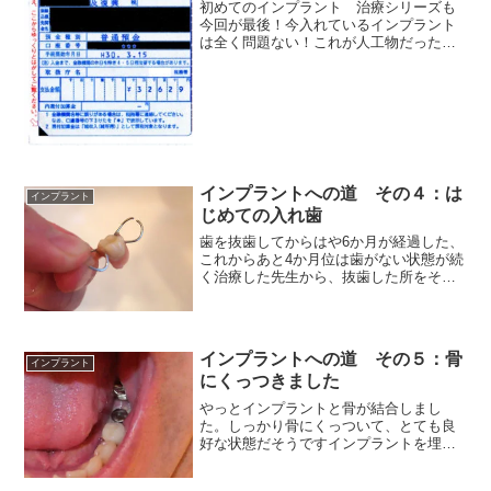
初めてのインプラント 治療シリーズも
今回が最後！今入れているインプラント
は全く問題ない！これが人工物だったこ
とすら忘れているようにモッキーの体の
一部になりましたさて去年1年間に歯医者
でかかった費用の総額が420,366円でし
た。
インプラントへの道 その４：は
インプラント
じめての入れ歯
歯を抜歯してからはや6か月が経過した、
これからあと4か月位は歯がない状態が続
く治療した先生から、抜歯した所をその
ままにしておくと、両隣の歯が倒れかけ
てきてしまうので、入れ歯を入れた方が
良いとの話その為人生で初めての部分入
れ歯を入れました。感...
インプラントへの道 その５：骨
インプラント
にくっつきました
やっとインプラントと骨が結合しまし
た。しっかり骨にくっついて、とても良
好な状態だそうですインプラントを埋め
込んだのが5月末なので約6か月かかって
周囲組織が結合したことになります。そ