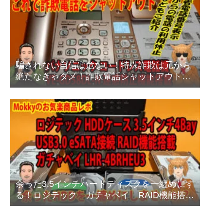
騙されない自信は危ない！特殊詐欺は元から
絶たなきゃダメ！詐欺電話シャットアウト方
法
余った3.5インチハードディスクを一纏めにす
る！ロジテック ガチャベイ RAID機能搭載
タイプ LHR-4BRHEU3