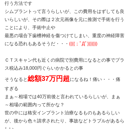
行う方法です
シムプラントって言うらしいが、この費用をはずしても良
いらしいが、その際は２次元画像を元に推測で手術を行う
ことにより、手術中止や
最悪の場合下歯槽神経を傷つけてしまい、重度の神経障害
になる恐れもあるそうだ・・・
((((；ﾟДﾟ)))))))
ＣＴスキャン代も近くの病院で別費用になるとの事でプラ
ス税込み18,000円ぐらいかかるとの事
総額37万円超
そうなると
になるね！痛い・・・痛
すぎる
まぁ～相場では40万前後と言われているらしいが、まぁ
～相場の範囲内って所かな？
世の中には格安インプラント治療なるものもあるらしい
が、後から色々請求されたり、事故などトラブルがあるら
しい。