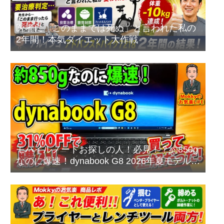
医者に「このままでは死ぬ」と言われた私の
2年間！本気ダイエット大作戦
モバイルノートお探しの人！必見！？約850g
なのに爆速！dynabook G8 2026年夏モデルを
本音レビュー