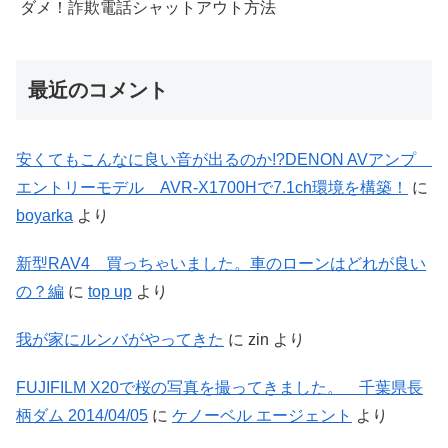
ダメ！詐欺電話シャットアウト方法
最近のコメント
安くてもこんなに良い音が出るのか!?DENON AVアンプ
エントリーモデル AVR-X1700Hで7.1ch環境を構築！
に
boyarka
より
新型RAV4 買っちゃいました。車のローンはどれが良い
の？編
に
top up
より
我が家にルンバがやってきた
に
zin
より
FUJIFILM X20で桜の写真を撮ってきました。 千葉県長
柄ダム 2014/04/05
に
ケノーベル エージェント
より