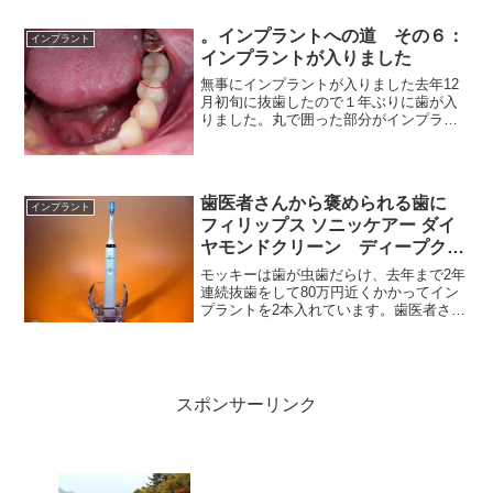
して入歯地獄とおさらば！です・・・も
う二度と入歯なんて入れた...
。インプラントへの道 その６：
インプラント
インプラントが入りました
無事にインプラントが入りました去年12
月初旬に抜歯したので１年ぶりに歯が入
りました。丸で囲った部分がインプラン
トです。ほとんど自分の歯か、義歯か見
分けがつかないほど精巧にできていま
す。インプラントが入ったらその後が最
も重要！歯磨きをしっかり...
歯医者さんから褒められる歯に
インプラント
フィリップス ソニッケアー ダイ
ヤモンドクリーン ディープクリ
ーン エディション 電動歯ブラシ
モッキーは歯が虫歯だらけ、去年まで2年
連続抜歯をして80万円近くかかってイン
プラントを2本入れています。歯医者さん
に行くたびに歯石を除去してもらってい
ます。しかも毎月！？その度に歯の磨き
方のレクチャーを受けています！そんな
の前回聞いているよ...
スポンサーリンク