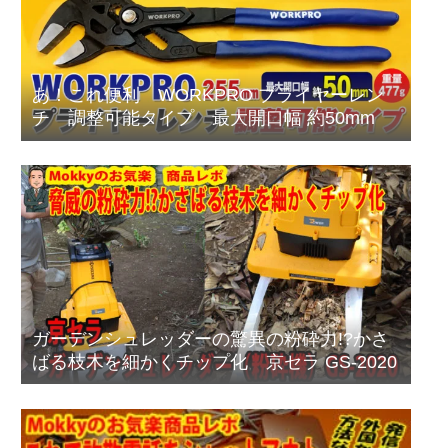
あ！これ便利 WORKPRO プライヤーレン
チ 調整可能タイプ 最大開口幅 約50mm
ガーデンシュレッダーの驚異の粉砕力!?かさ
ばる枝木を細かくチップ化 京セラ GS-2020