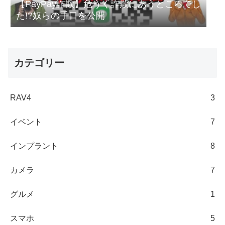
【PayPay詐欺】危うく詐欺にあうところでし
た!?奴らの手口を公開
カテゴリー
RAV4
3
イベント
7
インプラント
8
カメラ
7
グルメ
1
スマホ
5