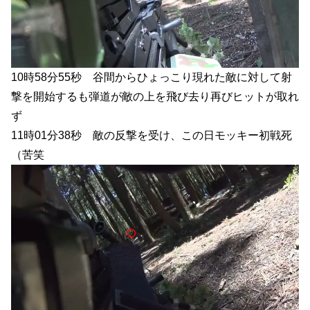
10時58分55秒 谷間からひょっこり現れた敵に対して射
撃を開始するも弾道が敵の上を飛び去り再びヒットが取れ
ず
11時01分38秒 敵の反撃を受け、この日モッキー初戦死
（苦笑