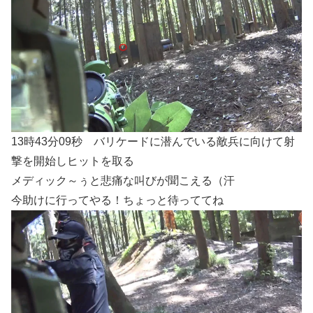
13時43分09秒 バリケードに潜んでいる敵兵に向けて射
撃を開始しヒットを取る
メディック～ぅと悲痛な叫びが聞こえる（汗
今助けに行ってやる！ちょっと待っててね