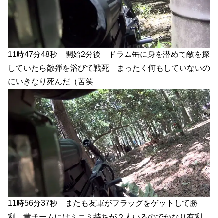
11時47分48秒 開始2分後 ドラム缶に身を潜めて敵を探
していたら敵弾を浴びて戦死 まったく何もしていないの
にいきなり死んだ（苦笑
11時56分37秒 またも友軍がフラッグをゲットして勝
利。黄チームにはミニミ持ちが２人いるのでかなり有利