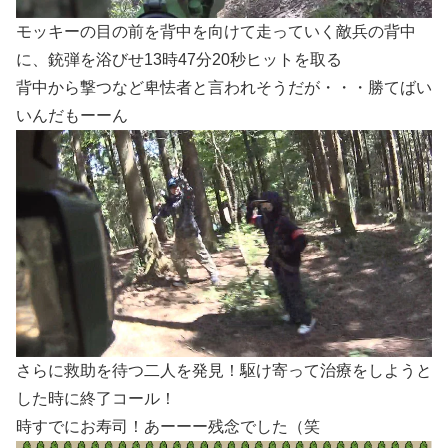
モッキーの目の前を背中を向けて走っていく敵兵の背中
に、銃弾を浴びせ13時47分20秒ヒットを取る
背中から撃つなど卑怯者と言われそうだが・・・勝てばい
いんだもーーん
さらに救助を待つ二人を発見！駆け寄って治療をしようと
した時に終了コール！
時すでにお寿司！あーーー残念でした（笑