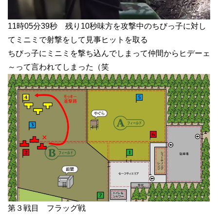
11時05分39秒 残り10秒味方を攻撃中のちびっ子に対し
てミニミで射撃をして見事ヒットを取る
ちびっ子にミニミを撃ち込んでしまって仲間からヒデーェ
～って言われてしまった（笑
第３戦目 フラッグ戦