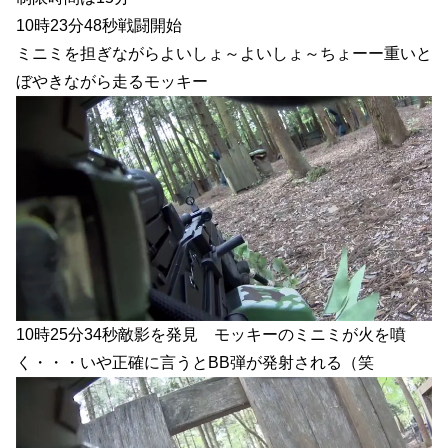
10時23分48秒戦闘開始
ミニミを担ぎながらよいしょ～よいしょ～ちょーー重いと
ぼやきながら走るモッキー
10時25分34秒敵影を発見 モッキーのミニミが火を噴
く・・・いや正確に言うとBB弾が発射される（笑