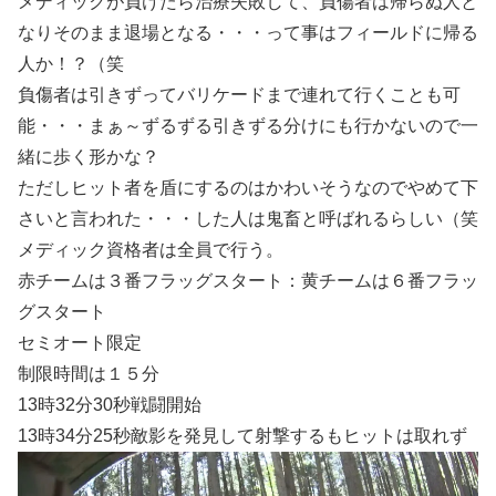
メディックが負けたら治療失敗して、負傷者は帰らぬ人と
なりそのまま退場となる・・・って事はフィールドに帰る
人か！？（笑
負傷者は引きずってバリケードまで連れて行くことも可
能・・・まぁ～ずるずる引きずる分けにも行かないので一
緒に歩く形かな？
ただしヒット者を盾にするのはかわいそうなのでやめて下
さいと言われた・・・した人は鬼畜と呼ばれるらしい（笑
メディック資格者は全員で行う。
赤チームは３番フラッグスタート：黄チームは６番フラッ
グスタート
セミオート限定
制限時間は１５分
13時32分30秒戦闘開始
13時34分25秒敵影を発見して射撃するもヒットは取れず