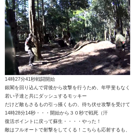
14時27分41秒戦闘開始
銀閣を回り込んで背後から攻撃を行うため、年甲斐もなく
若い子達と共にダッシュするモッキー
だけど敵もさるもの引っ掻くもの、待ち伏せ攻撃を受けて
14時28分14秒・・・開始から３０秒で戦死（汗
復活ポイントに戻って蘇生・・・・やった！
敵はフルオートで射撃をしてくる！こちらも応射するも、