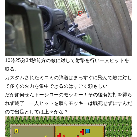
10時25分34秒前方の敵に対して射撃を行い一人ヒットを
取る。
カスタムされたミニミの弾道はまっすぐに飛んで敵に対し
て多くの火力を集中できるのはすごく頼もしい
だが如何せんトーシローのモッキー！その後有効打を得ら
れず終了 一人ヒットを取りモッキーは戦死せずにすんだ
ので出足としては上々かな？