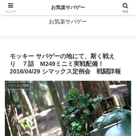
おっさんだってサバゲーがしたい！サバゲーあれこれ情報
お気楽サバゲー
メニュー
検索
お気楽サバゲー
モッキー サバゲーの地にて、斯く戦え
り ７話 M249ミニミ実戦配備！
2016/04/29 シマックス定例会 戦闘詳報
フィールド情報