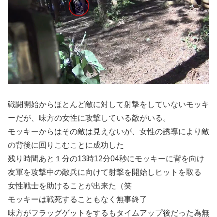
戦闘開始からほとんど敵に対して射撃をしていないモッキ
ーだが、味方の女性に攻撃している敵がいる。
モッキーからはその敵は見えないが、女性の誘導により敵
の背後に回りこむことに成功した
残り時間あと１分の13時12分04秒にモッキーに背を向け
友軍を攻撃中の敵兵に向けて射撃を開始しヒットを取る
女性戦士を助けることが出来た（笑
モッキーは戦死することもなく無事終了
味方がフラッグゲットをするもタイムアップ後だった為無