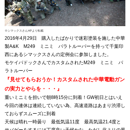
※シマックスさんHPより転載
2016年4月29日 購入したばかりで迷彩塗装を施した中華
製A&K M249 ミニミ パラトルーパーを持って千葉印
西にあるシマックスさんの定例会に参加しました。
モケイパドックさんでカスタムされたM249 ミニミ パ
ラトルーパー
『見せてもらおうか！カスタムされた中華電動ガン
の実力とやらを・・・』
重いミニミを担いで朝8時15分に到着！GW初日とはいえ
今回の連休は連続していない為、高速道路はあまり渋滞し
ておらずスムーズに到着
天候は晴れ一時曇り 最低気温11度 最高気温21.4度と
サバゲーをするには丁度良い天候かな。ただし北よりの風