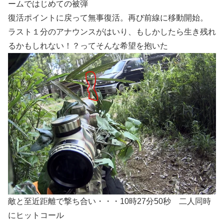
ームではじめての被弾
復活ポイントに戻って無事復活。再び前線に移動開始。
ラスト１分のアナウンスがはいり、もしかしたら生き残れ
るかもしれない！？ってそんな希望を抱いた
敵と至近距離で撃ち合い・・・10時27分50秒 二人同時
にヒットコール