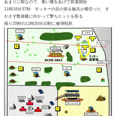
あまりに暇なので、重い腰をあげて前進開始
11時18分37秒 モッキーの目の前を敵兵が横切った す
かさず数発敵に向かって撃ちヒットを取る
残り20秒の11時20分10秒に被弾戦死