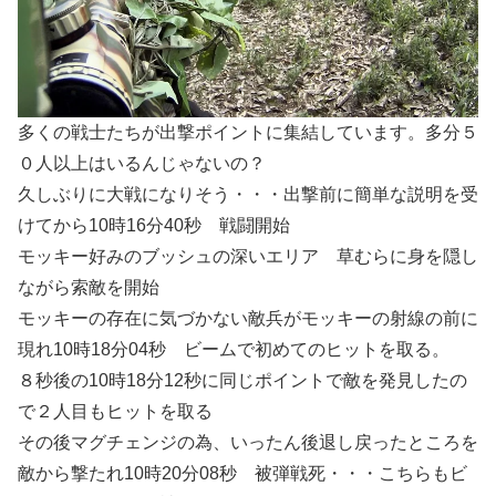
多くの戦士たちが出撃ポイントに集結しています。多分５
０人以上はいるんじゃないの？
久しぶりに大戦になりそう・・・出撃前に簡単な説明を受
けてから10時16分40秒 戦闘開始
モッキー好みのブッシュの深いエリア 草むらに身を隠し
ながら索敵を開始
モッキーの存在に気づかない敵兵がモッキーの射線の前に
現れ10時18分04秒 ビームで初めてのヒットを取る。
８秒後の10時18分12秒に同じポイントで敵を発見したの
で２人目もヒットを取る
その後マグチェンジの為、いったん後退し戻ったところを
敵から撃たれ10時20分08秒 被弾戦死・・・こちらもビ