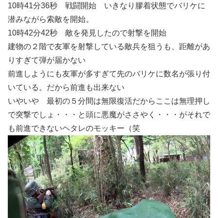
10時41分36秒 戦闘開始 いきなり膠着状態でバリケに
潜みながら索敵を開始。
10時42分42秒 敵を発見したので射撃を開始
建物の２階で友軍を射撃している敵兵を狙うも、距離があ
りすぎて弾が届かない
前進しようにも友軍が多すぎて先のバリケに数名が張り付
いている。だから前進も出来ない
いやいや 最初の５分間は無限復活だからここは無理押し
で突撃でしょ・・・と頭に悪魔がささやく・・・がそれで
も前進できないヘタレのモッキー（笑