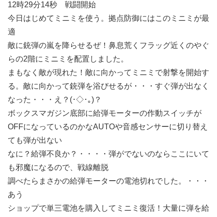
12時29分14秒 戦闘開始
今日はじめてミニミを使う。拠点防御にはこのミニミが最
適
敵に銃弾の嵐を降らせるぜ！鼻息荒くフラッグ近くのやぐ
らの2階にミニミを配置しました。
まもなく敵が現れた！敵に向かってミニミで射撃を開始す
る。敵に向かって銃弾を浴びせるが・・・すぐ弾が出なく
なった・・・え？(･◇･｡)？
ボックスマガジン底部に給弾モーターの作動スイッチが
OFFになっているのかなAUTOや音感センサーに切り替え
ても弾が出ない
なに？給弾不良か？・・・・弾がでないのならここにいて
も邪魔になるので、戦線離脱
調べたらまさかの給弾モーターの電池切れでした。・・・
あう
ショップで単三電池を購入してミニミ復活！大量に弾を給