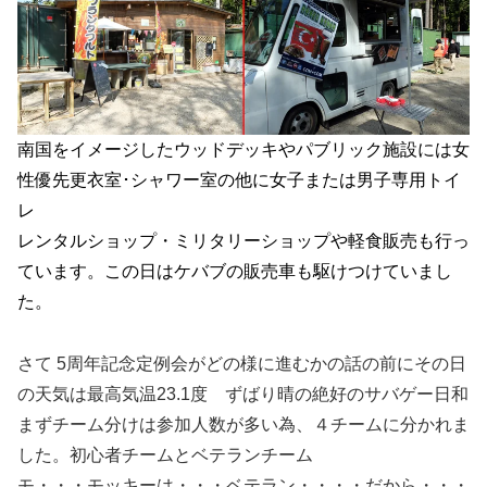
南国をイメージしたウッドデッキやパブリック施設には女
性優先更衣室･シャワー室の他に女子または男子専用トイ
レ
レンタルショップ・ミリタリーショップや軽食販売も行っ
ています。この日はケバブの販売車も駆けつけていまし
た。
さて 5周年記念定例会がどの様に進むかの話の前にその日
の天気は最高気温23.1度 ずばり晴の絶好のサバゲー日和
まずチーム分けは参加人数が多い為、４チームに分かれま
した。初心者チームとベテランチーム
モ・・・モッキーは・・・ベテラン・・・・だから・・・