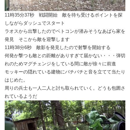
11時35分37秒 戦闘開始 敵を待ち受けるポイントを探
しながらダッシュでスタート
ラオスから出撃したのでベトコンが潜みそうなあばら家を
発見 そこから敵を迎撃します
11時38分6秒 敵影を発見したので射撃を開始する
何発か撃つも敵との距離がありすぎて届かない・・・弾切
れのためマグチェンジをしている間に敵が徐々に前進
モッキーの隠れている建物にバチバチと音を立てて当たり
はじめた。
周りの兵士も一人二人と討ち取られていく。どうも包囲さ
れているようだ