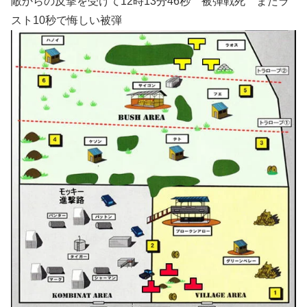
敵からの反撃を受けて12時13分46秒 被弾戦死 またラ
スト10秒で悔しい被弾