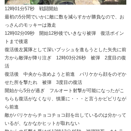
12時01分57秒 戦闘開始
最初の5分間でいかに敵に数を減らすかが勝負なので、お
っさんのモッキーは激走
12時02分09秒 開始12秒後でいきなり被弾 復活ポイン
トまで後退
復活後左翼隊として深いブッシュを進もうとした矢先に前
方から敵弾が降り注ぎ 12時03分26秒 被弾 2度目の復
活
復活後 中央から攻めようと前進 バリケから顔をのぞか
せた所を撃たれ 被弾 3度目の復活
開始から5分が過ぎ フルオート射撃が可能になったがこ
ちらも復活がなくなり、慎重に・・・と言うかビビリなが
ら前進
敵がバリケからチョコチョコ顔を出しているのは分かって
いるが、なかなかヒットが取れない