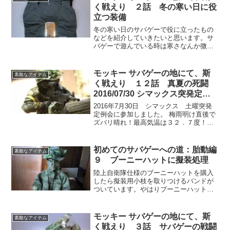
す。最初の手順で行うと失敗しますぞ！
く戦えり ２話 冬の寒い日に役
立つ装備
冬の寒い日のサバゲーで役に立ったもの
などを紹介していきたいと思います。サ
バゲーで遊んでいる時は寒さなんか微塵
も感じないほどで、暑くて汗が大量に出
てしまいます。その時に気をつけたいの
が汗冷えです。特に寒い冬場だと風邪な
モッキー サバゲーの地にて、斯
素敵なアイテム
どを引いてしまいます。
く戦えり １２話 真夏の死闘
2016/07/30 シマックス突発定例
会 戦闘詳報
2016年7月30日 シマックス 土曜突発
定例会に参加しました。 梅雨明け直後で
ズバリ晴れ！最高気温は３２．７度！夏
サバゲーに参加しました。 まずは熱中症
対策に関して万全の体制をとりました。
敵と暑さと戦い軽い熱中症になりながら
初めてのサバゲーへの道：胎動編
素敵なアイテム
生き残ることが出来ました。
９ ブーニーハットに擬装処理
陸上自衛隊仕様のブーニーハットを購入
したら擬装用小枝を取りつけるバンドが
ついています。やはりブーニーハットに
擬装処理を施してみようかと思います。
サバゲーに行く度に、草木の擬装を施す
のも面倒なので、100均のダイソーで造花
モッキー サバゲーの地にて、斯
素敵なアイテム
用葉っぱを購入して取り付けました。
く戦えり ３話 サバゲーの戦闘