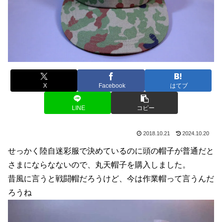
X
Facebook
はてブ
LINE
コピー
2018.10.21
2024.10.20
せっかく陸自迷彩服で決めているのに頭の帽子が普通だと
さまにならなないので、丸天帽子を購入しました。
昔風に言うと戦闘帽だろうけど、今は作業帽って言うんだ
ろうね