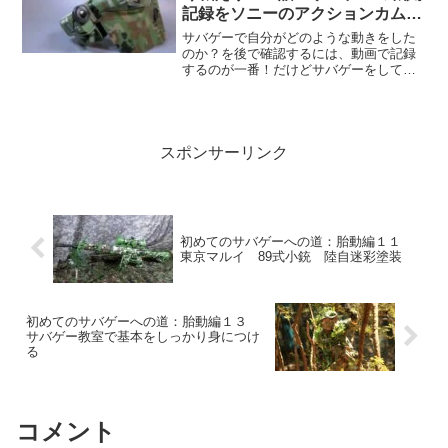
記録をソニーのアクションカムで
撮る
サバゲーで自分がどのような動きをした
のか？を後で確認するには、動画で記録
するのが一番！だけどサバゲーをしてい
る時にビデをカメラを片手に持って走る
ことは出来ない！そんな時に役に立つの
がこのソニーのアクションカム。これで
戦闘場面の記録が出来ます。
スポンサーリンク
初めてのサバゲーへの道：胎動編１１
東京マルイ 89式小銃 陸自迷彩塗装
初めてのサバゲーへの道：胎動編１３
サバゲー教室で基本をしっかり身につけ
る
コメント