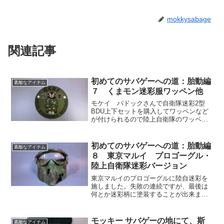
mokkysabage
関連記事
初めてのサバゲーへの道：胎動編
素敵なアイテム
７ くまモン迷彩服ワッペン他
モケイ パドックさんで自衛隊迷彩2型
BDU上下セットを購入してワッペンなど
が付けられるので陸上自衛隊のワッペン
を探してみました。陸上自衛隊第８師
団 北熊本駐屯地 高遊原分屯地仕様の
くまモンワッペンを発見！自衛官作業服
初めてのサバゲーへの道：胎動編
素敵なアイテム
刺繍ネームと陸上自衛隊ワッペンもつけ
８ 東京マルイ プロゴーグル・
ました。
陸上自衛隊迷彩バージョン
東京マルイのプロゴーグルに陸自迷彩を
施しました。失敗の連続ですが、最後は
何とか迷彩柄に塗装することが出来まし
た。失敗したから迷彩塗装のノウハウが
たまります。同じようにやるならご一読
して、最後の方からやる事をお勧めしま
モッキー サバゲーの地にて、斯
素敵なアイテム