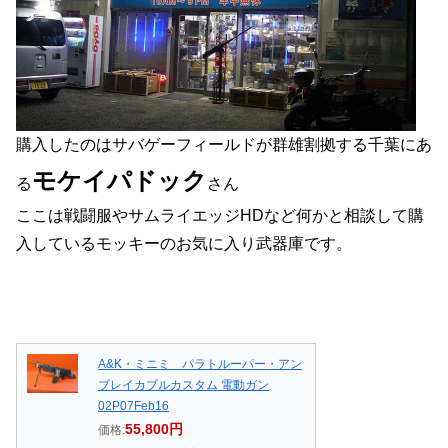
購入したのはサバゲーフィールドが群雄割拠する千葉にあ
モケイパドック
る
さん
ここは戦闘服やサムライエッジHDなど何かと相談して購
入しているモッキーのお気に入り武器庫です。
A&K・ミニミ パラトルーパー・アン
ブレイカブルカスタム 電動ガン
02P07Feb16
55,800円
価格: