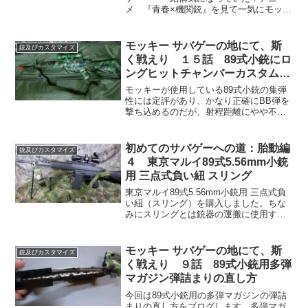
メ 『青春×機関銃』を見て一気にモッキ
ーのサバゲー心に火がついてしまった。
40過ぎたおっさんがいまさらサバゲ
ー？？？・・・良いんです！楽しんでこ
モッキー サバゲーの地にて、斯
銃及びカスタマイズ
そ人生！サバゲーを楽しもう
く戦えり １５話 89式小銃にロ
ングヒットチャンバーカスタムを
施した
モッキーが使用している89式小銃の集弾
性には定評があり、かなり正確にBB弾を
撃ち込めるのだが、射程距離にやや不満
があった。弾が届かないことが多々あ
り、悔しい思いをしていました。そこで
モケイパドックさんのロングヒットチャ
初めてのサバゲーへの道：胎動編
銃及びカスタマイズ
ンバーカスタムをお願いしました
４ 東京マルイ89式5.56mm小銃
用 三点式負い紐 スリング
東京マルイ89式5.56mm小銃用 三点式負
い紐（スリング）を購入しました。ちな
みにスリングとは銃器の運搬に使用する
肩掛けベルトです。これはもはや必須と
言っても過言ではありません。あるとな
いとでは大違い！本当に買ってよかった
モッキー サバゲーの地にて、斯
銃及びカスタマイズ
と思えるものです。
く戦えり ９話 89式小銃用多弾
マガジン弾詰まりの直し方
今回は89式小銃用の多弾マガジンの弾詰
まりの直し方をブログします。多弾マガ