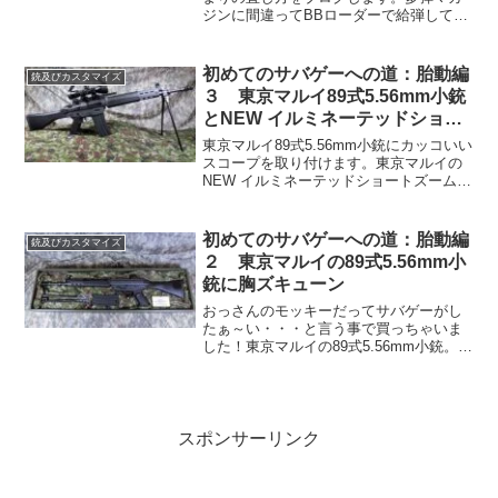
ジンに間違ってBBローダーで給弾して弾
詰まりを起こした時の対処法です。但し
この方法で必ず直るわけではないので、
分解はあくまでも自己責任でお願いしま
初めてのサバゲーへの道：胎動編
銃及びカスタマイズ
す。
３ 東京マルイ89式5.56mm小銃
とNEW イルミネーテッドショー
トズームスコープ
東京マルイ89式5.56mm小銃にカッコいい
スコープを取り付けます。東京マルイの
NEW イルミネーテッドショートズームス
コープ マウントリングセット！ズーム は
倍率3～9倍と中距離から遠距離までカバ
ーし、狙撃も出来ちゃうんじゃないかと
初めてのサバゲーへの道：胎動編
銃及びカスタマイズ
思うズームスコープです。
２ 東京マルイの89式5.56mm小
銃に胸ズキューン
おっさんのモッキーだってサバゲーがし
たぁ～い・・・と言う事で買っちゃいま
した！東京マルイの89式5.56mm小銃。連
発（フルオート）・3発制限点射（スリー
バースト）・単発（セミオート）でも人
気の銃なのでサバゲーのフィールドでよ
く見かけます。
スポンサーリンク