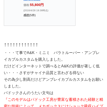
55,800円
価格:
(2016/4/28 19:38時点)
感想(5件)
↑↑↑↑↑↑↑↑↑↑↑↑
・・・て事でA&K・ミニミ パラトルーパー・アンブレ
イカブルカスタムを購入しました。
だけどインターネットで調べるとA&Kの評価が著しく低
い・・・さすがチャイナ品質と言わざる得ない
その為少し割高だけどアンブレイカブルカスタムをお願い
しました。
パドックさんのうたい文句は
『このモデルはパドック工房が豊富な蓄積された経験と精
密な技術によって、メカボックスにはショック吸収ハイプ