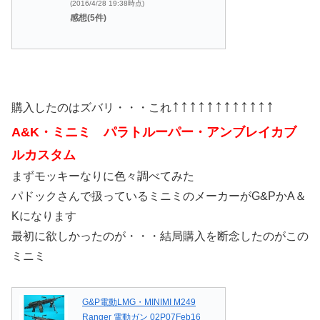
(2016/4/28 19:38時点)
感想(5件)
↑↑↑↑↑↑↑↑↑↑↑↑
購入したのはズバリ・・・これ
A&K・ミニミ パラトルーパー・アンブレイカブ
ルカスタム
まずモッキーなりに色々調べてみた
パドックさんで扱っているミニミのメーカーがG&PかA＆
Kになります
最初に欲しかったのが・・・結局購入を断念したのがこの
ミニミ
G&P電動LMG・MINIMI M249
Ranger 電動ガン 02P07Feb16