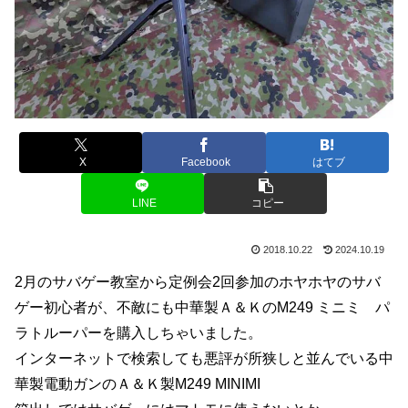
X
Facebook
はてブ
LINE
コピー
2018.10.22
2024.10.19
2月のサバゲー教室から定例会2回参加のホヤホヤのサバ
ゲー初心者が、不敵にも中華製Ａ＆ＫのM249 ミニミ パ
ラトルーパーを購入しちゃいました。
インターネットで検索しても悪評が所狭しと並んでいる中
華製電動ガンのＡ＆Ｋ製M249 MINIMI