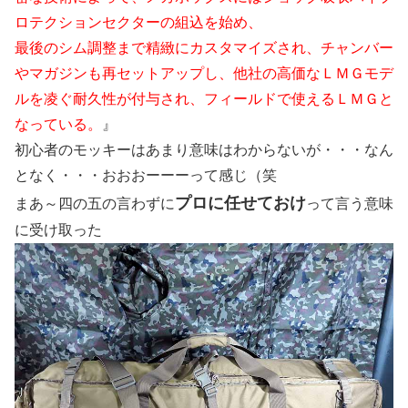
ロテクションセクターの組込を始め、
最後のシム調整まで精緻にカスタマイズされ、チャンバー
やマガジンも再セットアップし、他社の高価なＬＭＧモデ
ルを凌ぐ耐久性が付与され、フィールドで使えるＬＭＧと
なっている。
』
初心者のモッキーはあまり意味はわからないが・・・なん
となく・・・おおおーーーって感じ（笑
プロに任せておけ
まあ～四の五の言わずに
って言う意味
に受け取った