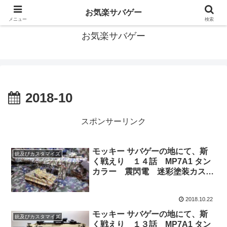
おっさんだってサバゲーがしたい！サバゲーあれこれ情報
お気楽サバゲー
メニュー
検索
お気楽サバゲー
2018-10
スポンサーリンク
モッキー サバゲーの地にて、斯
銃及びカスタマイズ
く戦えり １４話 MP7A1 タン
カラー 震閃電 迷彩塗装カスタ
ム
2018.10.22
モッキー サバゲーの地にて、斯
銃及びカスタマイズ
く戦えり １３話 MP7A1 タン