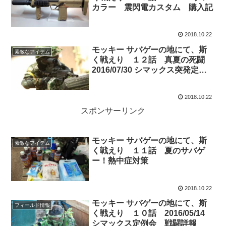
カラー 震閃電カスタム 購入記
2018.10.22
モッキー サバゲーの地にて、斯
素敵なアイテム
く戦えり １２話 真夏の死闘
2016/07/30 シマックス突発定例
会 戦闘詳報
2018.10.22
スポンサーリンク
モッキー サバゲーの地にて、斯
素敵なアイテム
く戦えり １１話 夏のサバゲ
ー！熱中症対策
2018.10.22
モッキー サバゲーの地にて、斯
フィールド情報
く戦えり １０話 2016/05/14
シマックス定例会 戦闘詳報