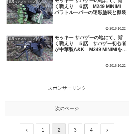
モッキー サバゲーの地にて、斯
銃及びカスタマイズ
く戦えり ６話 M249 MINIMI
パラトルーパーの迷彩塗装と擬装
2018.10.22
モッキー サバゲーの地にて、斯
銃及びカスタマイズ
く戦えり ５話 サバゲー初心者
が中華製A&K M249 MINIMIを購
入しました
2018.10.22
スポンサーリンク
次のページ
前
次
1
2
3
4