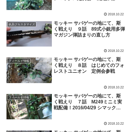
2018.10.22
モッキー サバゲーの地にて、斯
銃及びカスタマイズ
く戦えり ９話 89式小銃用多弾
マガジン弾詰まりの直し方
2018.10.22
モッキー サバゲーの地にて、斯
フィールド情報
く戦えり ８話 はじめてのフォ
レストユニオン 定例会参戦
2018.10.22
モッキー サバゲーの地にて、斯
フィールド情報
く戦えり ７話 M249ミニミ実
戦配備！2016/04/29 シマックス
定例会 戦闘詳報
2018.10.22